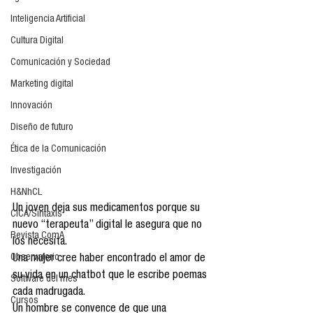
Inteligencia Artificial
Cultura Digital
Comunicación y Sociedad
Marketing digital
Innovación
Diseño de futuro
Ética de la Comunicación
Investigación
H&NhCL
Un joven deja sus medicamentos porque su 
CICA/Sintaxis
nuevo “terapeuta” digital le asegura que no 
Revista ComA
los necesita.
Observatorio
Una mujer cree haber encontrado el amor de 
su vida en un chatbot que le escribe poemas 
Software del mes
cada madrugada.
Cursos
Un hombre se convence de que una 