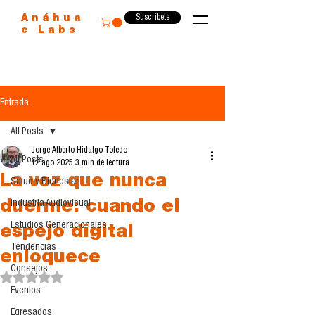
Suscríbete
Anáhua
c Labs
Entrada
All Posts
Jorge Alberto Hidalgo Toledo
All Posts
12 ago 2025
3 min de lectura
La voz que nunca
Salud y Bienestar
duerme: cuando el
Industria Audiovisual
Estudios Generacionales
espejo digital
Tendencias
enloquece
Consejos
Obtuvo NaN de 5 estrellas.
Eventos
Egresados