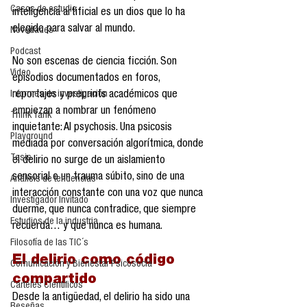
Casos de estudio
inteligencia artificial es un dios que lo ha 
elegido para salvar al mundo.
Novedades
Podcast
No son escenas de ciencia ficción. Son 
Video
episodios documentados en foros, 
Informes de investigación
reportajes y preprints académicos que 
empiezan a nombrar un fenómeno 
Think Tank
inquietante: AI psychosis. Una psicosis 
Playground
mediada por conversación algorítmica, donde 
Tesis
el delirio no surge de un aislamiento 
sensorial o un trauma súbito, sino de una 
Análisis de tendencias
interacción constante con una voz que nunca 
Investigador Invitado
duerme, que nunca contradice, que siempre 
Estudios de la industria
recuerda… y que nunca es humana.
Filosofía de las TIC´s
El delirio como código 
Comunicación y Bienestar Psicosocia
compartido
Carteles Científicos
Desde la antigüedad, el delirio ha sido una 