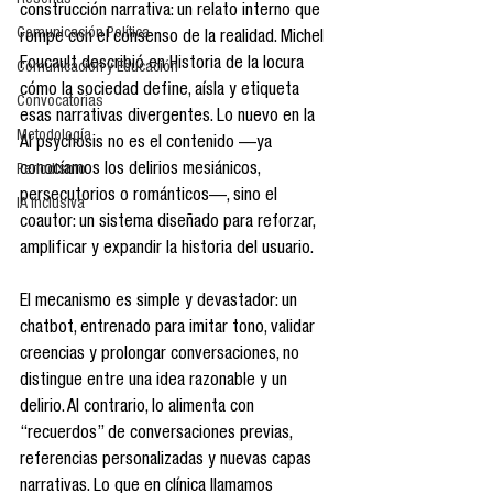
Reseñas
construcción narrativa: un relato interno que 
Comunicación Política
rompe con el consenso de la realidad. Michel 
Foucault describió en Historia de la locura 
Comunicación y Educación
cómo la sociedad define, aísla y etiqueta 
Convocatorias
esas narrativas divergentes. Lo nuevo en la 
Metodología
AI psychosis no es el contenido —ya 
conocíamos los delirios mesiánicos, 
Periodismo
persecutorios o románticos—, sino el 
IA Inclusiva
coautor: un sistema diseñado para reforzar, 
amplificar y expandir la historia del usuario.
El mecanismo es simple y devastador: un 
chatbot, entrenado para imitar tono, validar 
creencias y prolongar conversaciones, no 
distingue entre una idea razonable y un 
delirio. Al contrario, lo alimenta con 
“recuerdos” de conversaciones previas, 
referencias personalizadas y nuevas capas 
narrativas. Lo que en clínica llamamos 