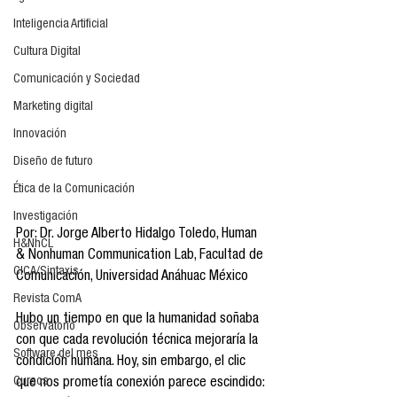
Inteligencia Artificial
Cultura Digital
Comunicación y Sociedad
Marketing digital
Innovación
Diseño de futuro
Ética de la Comunicación
Investigación
Por: Dr. Jorge Alberto Hidalgo Toledo, Human 
H&NhCL
& Nonhuman Communication Lab, Facultad de 
CICA/Sintaxis
Comunicación, Universidad Anáhuac México
Revista ComA
Hubo un tiempo en que la humanidad soñaba 
Observatorio
con que cada revolución técnica mejoraría la 
Software del mes
condición humana. Hoy, sin embargo, el clic 
Cursos
que nos prometía conexión parece escindido: 