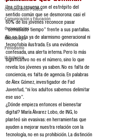
Reseñas
Una cifra resuena con el estrépito del 
Comunicación Política
sentido común que se desmorona: casi el 
Comunicación y Educación
60% de los jóvenes reconoce pasar 
Convocatorias
“demasiado tiempo” frente a sus pantallas. 
No se trata ya de alarmismo generacional ni 
Metodología
tecnofobia ilustrada. Es una evidencia 
Periodismo
confesada, una alerta interna. Pero lo más 
IA Inclusiva
significativo no es el número, sino lo que 
revela: los jóvenes ya saben. No es falta de 
conciencia, es falta de agencia. En palabras 
de Álex Gómez, investigador de Fad 
Juventud, “ni los adultos sabemos delimitar 
ese uso”.
¿Dónde empieza entonces el bienestar 
digital? María Álvarez Lobo, de ING, lo 
planteó sin evasivas: en herramientas que 
ayuden a mejorar nuestra relación con la 
tecnología, no en su prohibición. La distinción 