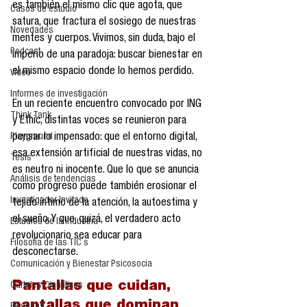
es también el mismo clic que agota, que 
Casos de estudio
satura, que fractura el sosiego de nuestras 
Novedades
mentes y cuerpos. Vivimos, sin duda, bajo el 
Podcast
imperio de una paradoja: buscar bienestar en 
el mismo espacio donde lo hemos perdido.
Video
Informes de investigación
En un reciente encuentro convocado por ING 
Think Tank
y Ethic, distintas voces se reunieron para 
Playground
pensar lo impensado: que el entorno digital, 
esa extensión artificial de nuestras vidas, no 
Tesis
es neutro ni inocente. Que lo que se anuncia 
Análisis de tendencias
como progreso puede también erosionar el 
Investigador Invitado
tejido íntimo de la atención, la autoestima y 
el sueño. Y que, quizá, el verdadero acto 
Estudios de la industria
revolucionario sea educar para 
Filosofía de las TIC´s
desconectarse.
Comunicación y Bienestar Psicosocia
Pantallas que cuidan, 
Carteles Científicos
pantallas que dominan