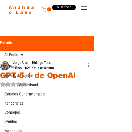
Suscríbete
Anáhua
c Labs
Entrada
All Posts
Jorge Alberto Hidalgo Toledo
All Posts
14 nov 2025
7 min de lectura
GPT‑5.1 de OpenAI
Salud y Bienestar
Obtuvo NaN de 5 estrellas.
Industria Audiovisual
Estudios Generacionales
Tendencias
Consejos
Eventos
Egresados