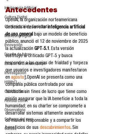
Inteligencia Artificial
Antecedentes 
Cultura Digital
OpenAI, la organización norteamericana 
Comunicación y Sociedad
dedicada a desarrollar 
inteligencia artificial 
de uso general
 bajo un modelo de beneficio 
Marketing digital
público, anunció el 12 de noviembre de 2025 
Innovación
la actualización 
GPT‑5.1
. Esta versión 
Diseño de futuro
sustituye al criticado GPT‑5 y busca 
responder a las quejas de frialdad y torpeza 
Ética de la Comunicación
que usuarios e investigadores manifestaron 
Investigación
en 
agosto
t
.OpenAI se presenta como una 
H&NhCL
compañía pública controlada por una 
CICA/Sintaxis
fundación sin fines de lucro que tiene como 
misión asegurar que la IA beneficie a toda la 
Revista ComA
humanidad; en su charter se compromete a 
Observatorio
desarrollar sistemas altamente avanzados 
Software del mes
de manera responsable y a compartir los 
beneficios de sus 
descubrimientos
. Sin 
Cursos