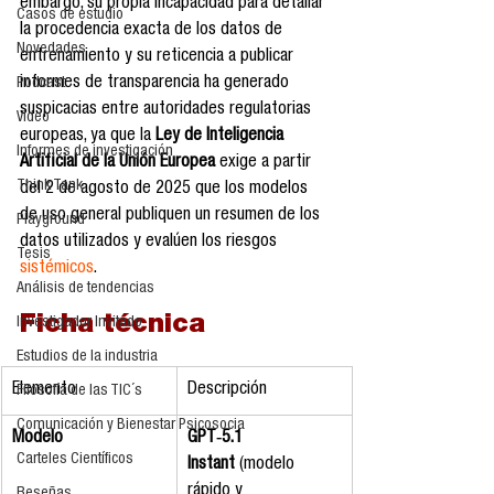
embargo, su propia incapacidad para detallar 
Casos de estudio
la procedencia exacta de los datos de 
Novedades
entrenamiento y su reticencia a publicar 
informes de transparencia ha generado 
Podcast
suspicacias entre autoridades regulatorias 
Video
europeas, ya que la 
Ley de Inteligencia 
Informes de investigación
Artificial de la Unión Europea
 exige a partir 
Think Tank
del 2 de agosto de 2025 que los modelos 
de uso general publiquen un resumen de los 
Playground
datos utilizados y evalúen los riesgos 
Tesis
sistémicos
.
Análisis de tendencias
Ficha técnica
Investigador Invitado
Estudios de la industria
Elemento
Descripción
Filosofía de las TIC´s
Comunicación y Bienestar Psicosocia
Modelo
GPT‑5.1 
Carteles Científicos
Instant
 (modelo 
rápido y 