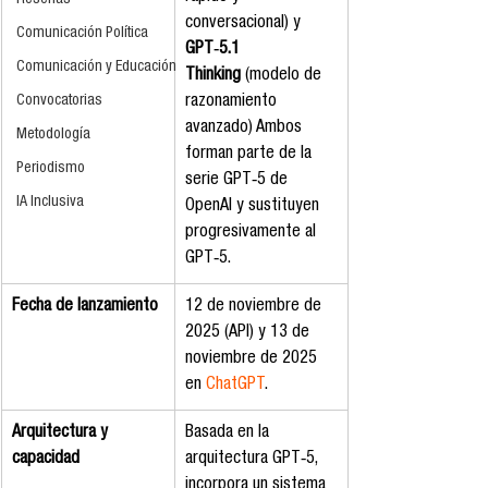
Reseñas
conversacional) y 
Comunicación Política
GPT‑5.1 
Comunicación y Educación
Thinking
 (modelo de 
Convocatorias
razonamiento 
avanzado) Ambos 
Metodología
forman parte de la 
Periodismo
serie GPT‑5 de 
IA Inclusiva
OpenAI y sustituyen 
progresivamente al 
GPT‑5.
Fecha de lanzamiento
12 de noviembre de 
2025 (API) y 13 de 
noviembre de 2025 
en 
ChatGPT
.
Arquitectura y 
Basada en la 
capacidad
arquitectura GPT‑5, 
incorpora un sistema 