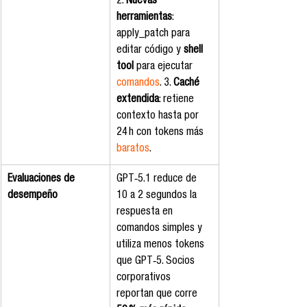
2. 
Nuevas 
herramientas
: 
apply_patch para 
editar código y 
shell 
tool
 para ejecutar 
comandos
. 3. 
Caché 
extendida
: retiene 
contexto hasta por 
24 h con tokens más 
baratos
.
Evaluaciones de 
GPT‑5.1 reduce de 
desempeño
10 a 2 segundos la 
respuesta en 
comandos simples y 
utiliza menos tokens 
que GPT‑5. Socios 
corporativos 
reportan que corre 