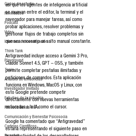
Casos de estudio
así que los agentes de inteligencia artificial 
se muevan entre el editor, la terminal y el 
Novedades
navegador para manejar tareas, así como 
Podcast
probar aplicaciones, resolver problemas y 
Video
gestionar flujos de trabajo completos sin 
que sea necesario un salto manual constante.
Informes de investigación
Think Tank
Antigravedad incluye acceso a Gemini 3 Pro, 
Playground
Claude Sonnet 4.5, GPT – OSS, y también 
Tesis
permite completar pestañas ilimitadas y 
peticiones de comandos. Esta aplicación 
Análisis de tendencias
funciona en Windows, MacOS y Linux, con 
Investigador Invitado
esto Google pretende competir 
Estudios de la industria
directamente con nuevas herramientas 
enfocadas a la IA como el cursor.
Filosofía de las TIC´s
Comunicación y Bienestar Psicosocia
Google ha comentado que “Antigravedad” 
Carteles Científicos
estaría representando el siguiente paso en 