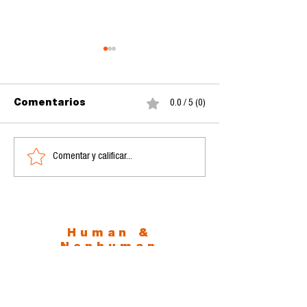
Comentarios
0.0 / 5 (0)
Comentar y calificar...
La orfandad del Otro:
El último ves
Inteligencia Artificial
la carne
y la nueva soledad de
la especie
Human &
Nonhuman
Communication
Lab