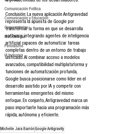
Reseñas
la productividad de los desarrolladores.  
Comunicación Política
Conclusión: La nueva aplicación Antigravedad 
Comunicación y Educación
representa la apuesta de Google por 
Convocatorias
transformar la forma en que se desarrolla 
software, integrando agentes de inteligencia 
Metodología
artificial capaces de automatizar tareas 
Periodismo
completas dentro de un entorno de trabajo 
IA Inclusiva
unificado. Al combinar acceso a modelos 
avanzados, compatibilidad multiplataforma y 
funciones de automatización profunda, 
Google busca posicionarse como líder en el 
desarrollo asistido por IA y competir con 
herramientas emergentes del mismo 
enfoque. En conjunto, Antigravedad marca un 
paso importante hacia una programación más 
rápida, autónoma y eficiente.
Michelle Jara Barrón
Google Antigravity