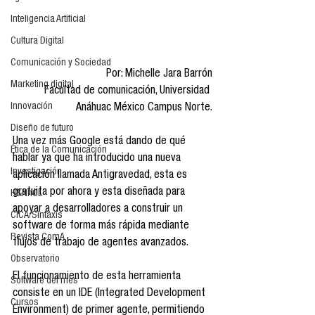
Inteligencia Artificial
Cultura Digital
Comunicación y Sociedad
Por: Michelle Jara Barrón
Marketing digital
Facultad de comunicación, Universidad 
Innovación
Anáhuac México Campus Norte.
Diseño de futuro
Una vez más Google está dando de qué 
Ética de la Comunicación
hablar ya que ha introducido una nueva 
Investigación
aplicación llamada Antigravedad, esta es 
gratuita por ahora y esta diseñada para 
H&NhCL
apoyar a desarrolladores a construir un 
CICA/Sintaxis
software de forma más rápida mediante 
Revista ComA
flujos de trabajo de agentes avanzados.
Observatorio
El funcionamiento de esta herramienta 
Software del mes
consiste en un IDE (Integrated Development 
Cursos
Environment) de primer agente, permitiendo 