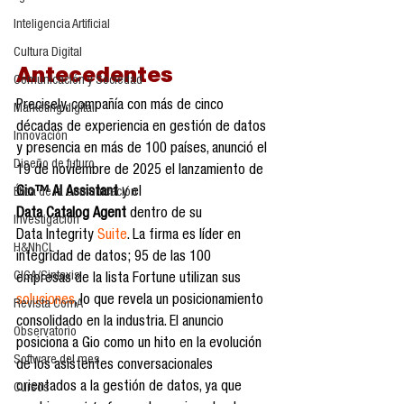
Inteligencia Artificial
Cultura Digital
Antecedentes
Comunicación y Sociedad
Precisely, compañía con más de cinco 
Marketing digital
décadas de experiencia en gestión de datos 
Innovación
y presencia en más de 100 países, anunció el 
Diseño de futuro
19 de noviembre de 2025 el lanzamiento de 
Gio™ AI Assistant
 y el 
Ética de la Comunicación
Data Catalog Agent
 dentro de su 
Investigación
Data Integrity 
Suite
. La firma es líder en 
H&NhCL
integridad de datos; 95 de las 100 
CICA/Sintaxis
empresas de la lista Fortune utilizan sus 
soluciones
, lo que revela un posicionamiento 
Revista ComA
consolidado en la industria. El anuncio 
Observatorio
posiciona a Gio como un hito en la evolución 
Software del mes
de los asistentes conversacionales 
orientados a la gestión de datos, ya que 
Cursos