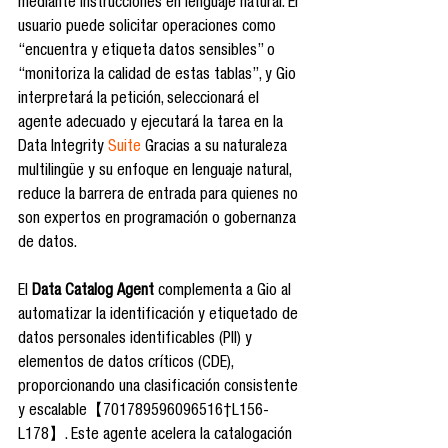
mediante instrucciones en lenguaje natural. El 
usuario puede solicitar operaciones como 
“encuentra y etiqueta datos sensibles” o 
“monitoriza la calidad de estas tablas”, y Gio 
interpretará la petición, seleccionará el 
agente adecuado y ejecutará la tarea en la 
Data Integrity 
Suite
 Gracias a su naturaleza 
multilingüe y su enfoque en lenguaje natural, 
reduce la barrera de entrada para quienes no 
son expertos en programación o gobernanza 
de datos.
El 
Data Catalog Agent
 complementa a Gio al 
automatizar la identificación y etiquetado de 
datos personales identificables (PII) y 
elementos de datos críticos (CDE), 
proporcionando una clasificación consistente 
y escalable【701789596096516†L156-
L178】. Este agente acelera la catalogación 