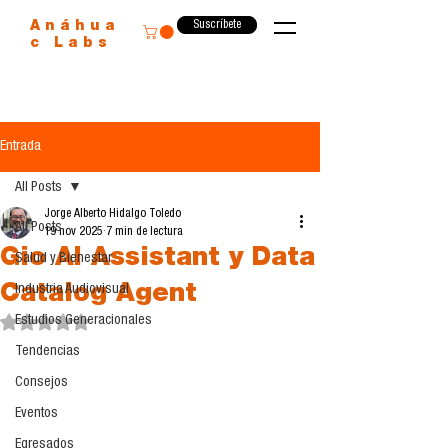
Suscríbete
Anáhua
c Labs
Entrada
All Posts
Jorge Alberto Hidalgo Toledo
All Posts
19 nov 2025
7 min de lectura
Gio AI Assistant y Data
Salud y Bienestar
Catalog Agent
Industria Audiovisual
Estudios Generacionales
Obtuvo NaN de 5 estrellas.
Tendencias
Consejos
Eventos
Egresados