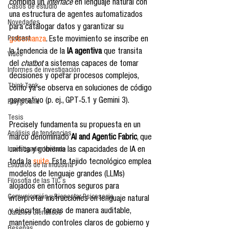
combina un 
interface
 en lenguaje natural con 
Casos de estudio
una estructura de agentes automatizados 
Novedades
para catalogar datos y garantizar su 
Podcast
gobernanza
. Este movimiento se inscribe en 
la tendencia de la 
IA agentiva
 que transita 
Video
del 
chatbot
 a sistemas capaces de tomar 
Informes de investigación
decisiones y operar procesos complejos, 
Think Tank
como ya se observa en soluciones de código 
generativo (p. ej., GPT‑5.1 y Gemini 3).
Playground
Tesis
Precisely fundamenta su propuesta en un 
Análisis de tendencias
marco denominado 
AI and Agentic Fabric
, que 
unifica y gobierna las capacidades de IA en 
Investigador Invitado
toda la 
suite
. Este tejido tecnológico emplea 
Estudios de la industria
modelos de lenguaje grandes (LLMs) 
Filosofía de las TIC´s
alojados en entornos seguros para 
Comunicación y Bienestar Psicosocia
interpretar instrucciones en lenguaje natural 
y ejecutar tareas de manera auditable, 
Carteles Científicos
manteniendo controles claros de gobierno y 