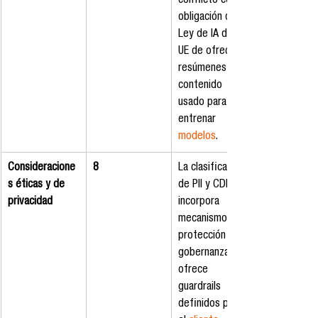
conflicto con la 
obligación de la 
Ley de IA de la 
UE de ofrecer 
resúmenes del 
contenido 
usado para 
entrenar 
modelos
.
Consideracione
8
La clasificación 
s éticas y de 
de PII y CDE 
privacidad
incorpora 
mecanismos de 
protección y 
gobernanza; 
ofrece 
guardrails 
definidos por 