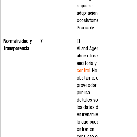
requiere 
adaptación al 
ecosistema de 
Precisely.
Normatividad y 
7
El 
transparencia
AI and Agentic F
abric ofrece 
auditoría y 
control
. No 
obstante, el 
proveedor no 
publica 
detalles sobre 
los datos de 
entrenamiento, 
lo que puede 
entrar en 