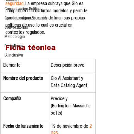
Reseñas
seguridad
. La empresa subraya que Gio es 
Comunicación Política
compatible con distintos modelos y permite 
que las organizaciones definan sus propias 
Comunicación y Educación
políticas de uso, lo cual es crucial en 
Convocatorias
contextos regulados.
Metodología
Periodismo
Ficha técnica
IA Inclusiva
Elemento
Descripción breve
Nombre del producto
Gio AI Assistant y 
Data Catalog Agent
Compañía
Precisely 
(Burlington, Massachu
setts)
Fecha de lanzamiento
19 de noviembre de 
2
025