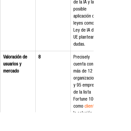
de la IA y la 
posible 
aplicación de 
leyes como la 
Ley de IA de la 
UE plantean 
dudas.
Valoración de 
8
Precisely 
usuarios y 
cuenta con 
mercado
más de 12 000 
organizaciones 
y 95 empresas 
de la lista 
Fortune 100 
como 
clientes
la solución 
refleja 
confianza en el 