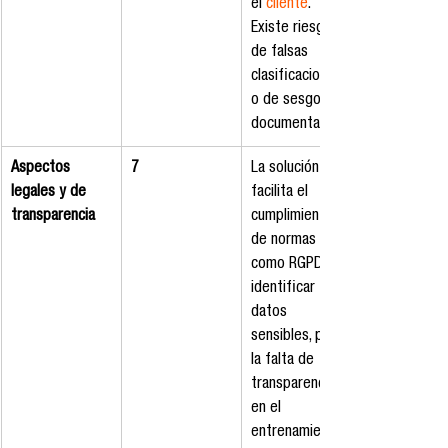
el 
cliente
. 
Existe riesgo 
de falsas 
clasificaciones 
o de sesgos no 
documentados.
Aspectos 
7
La solución 
legales y de 
facilita el 
transparencia
cumplimiento 
de normas 
como RGPD al 
identificar 
datos 
sensibles, pero 
la falta de 
transparencia 
en el 
entrenamiento 