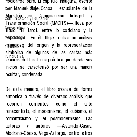
Reseñas
noción de obra. El capítulo inaugural, escrito 
por Manuel Ulaje Ochoa —estudiante de la 
Comunicación Política
Maestría en Comunicación Integral y 
Comunicación y Educación
Transformación Social (MACITS)—, lleva por 
Convocatorias
título “El tarot: entre lo cotidiano y la 
Metodología
esperanza”. En él, Ulaje realiza un análisis 
minucioso del origen y la representación 
Periodismo
simbólica de algunas de las cartas más 
IA Inclusiva
icónicas del tarot, una práctica que desde sus 
inicios se caracterizó por ser una mancia 
oculta y condenada.
De esta manera, el libro avanza de forma 
armónica a través de diversos análisis que 
recorren corrientes como el arte 
renacentista, el modernismo, el cubismo, el 
romanticismo y el posmodernismo. Las 
autoras y autores —Alvarado-Casas, 
Medrano-Obeso, Vega-Astorga, entre otros 