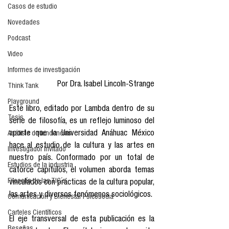
Casos de estudio
Novedades
Podcast
Video
Informes de investigación
Por Dra. Isabel Lincoln-Strange
Think Tank
Playground
Este libro, editado por Lambda dentro de su 
Tesis
serie de filosofía, es un reflejo luminoso del 
aporte que la Universidad Anáhuac México 
Análisis de tendencias
hace al estudio de la cultura y las artes en 
Investigador Invitado
nuestro país. Conformado por un total de 
Estudios de la industria
catorce capítulos, el volumen aborda temas 
Filosofía de las TIC´s
vinculados con prácticas de la cultura popular, 
las artes y diversos fenómenos sociológicos.
Comunicación y Bienestar Psicosocia
Carteles Científicos
El eje transversal de esta publicación es la 