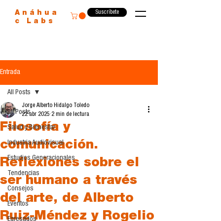
Suscríbete
Anáhua
c Labs
Entrada
All Posts
Jorge Alberto Hidalgo Toledo
All Posts
22 abr 2025
2 min de lectura
Filosofía y
Salud y Bienestar
comunicación.
Industria Audiovisual
Estudios Generacionales
Reflexiones sobre el
Tendencias
ser humano a través
Consejos
del arte, de Alberto
Eventos
Ruiz-Méndez y Rogelio
Egresados