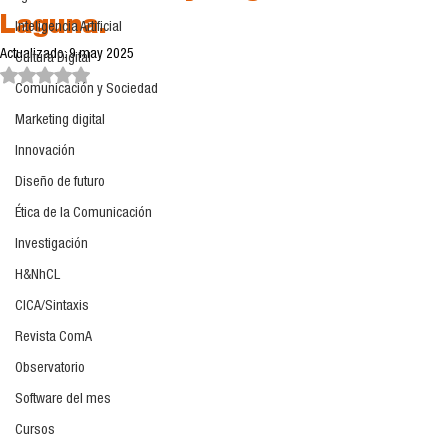
Laguna.
Inteligencia Artificial
Actualizado:
9 may 2025
Cultura Digital
Obtuvo NaN de 5 estrellas.
Comunicación y Sociedad
Marketing digital
Innovación
Diseño de futuro
Ética de la Comunicación
Investigación
H&NhCL
CICA/Sintaxis
Revista ComA
Observatorio
Software del mes
Cursos