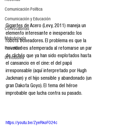
Reseñas
Comunicación Política
Comunicación y Educación
Gigantes de Acero (Levy, 2011) maneja un 
Convocatorias
elemento interesante e inesperado: los 
Metodología
robots boxeadores. El problema es que la 
novedad es atemperada al retomarse un par 
Periodismo
de clichés que ya han sido explotados hasta 
IA Inclusiva
el cansancio en el cine: el del papá 
irresponsable (aquí interpretado por Hugh 
Jackman) y el hijo sensible y abandonado (un 
gran Dakota Goyo). El tema del héroe 
improbable que lucha contra su pasado.
https://youtu.be/ZyeRkoFO24c