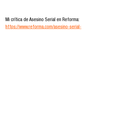
Mi crítica de Asesino Serial en Reforma: 
https://www.reforma.com/asesino-serial-
terror-diferente/ar2960738
Ver todo
Entradas recientes