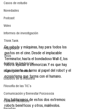
Casos de estudio
Novedades
Podcast
Video
Informes de investigación
Think Tank
De robots y máquinas, hay para todos los 
Playground
gustos en el cine. Desde el implacable 
Tesis
Terminator, hasta el bondadoso Wall-E, los 
Análisis de tendencias
robots ayudan o atemorizan. Y es que hay 
algo incierto en torno al papel del robot y el 
Investigador Invitado
ecosistema que forma con el humano.
Estudios de la industria
Filosofía de las TIC´s
Comunicación y Bienestar Psicosocia
Hoy hablaremos de estos dos extremos: 
Carteles Científicos
robots benéficos y otros, malévolos.