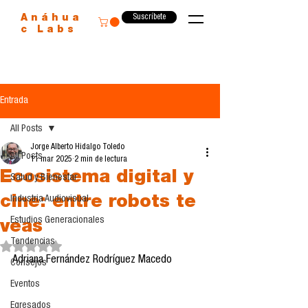
Suscríbete
Anáhua
c Labs
Entrada
All Posts
Jorge Alberto Hidalgo Toledo
All Posts
11 mar 2025
2 min de lectura
Ecosistema digital y
Salud y Bienestar
cine: entre robots te
Industria Audiovisual
Estudios Generacionales
veas
Tendencias
Obtuvo NaN de 5 estrellas.
Adriana Fernández Rodríguez Macedo
Consejos
Eventos
Egresados