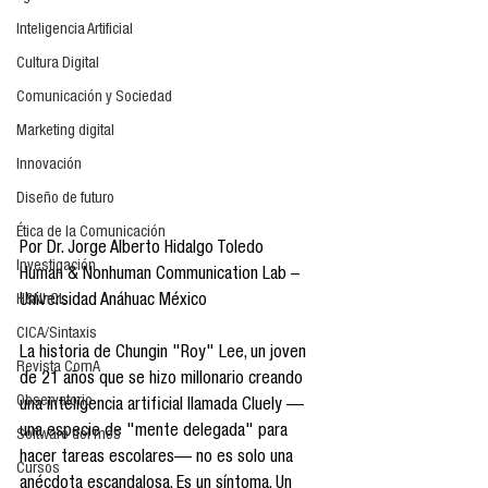
Inteligencia Artificial
Cultura Digital
Comunicación y Sociedad
Marketing digital
Innovación
Diseño de futuro
Ética de la Comunicación
Por Dr. Jorge Alberto Hidalgo Toledo
Investigación
Human & Nonhuman Communication Lab – 
H&NhCL
Universidad Anáhuac México
CICA/Sintaxis
La historia de Chungin "Roy" Lee, un joven 
Revista ComA
de 21 años que se hizo millonario creando 
Observatorio
una inteligencia artificial llamada Cluely —
una especie de "mente delegada" para 
Software del mes
hacer tareas escolares— no es solo una 
Cursos
anécdota escandalosa. Es un síntoma. Un 