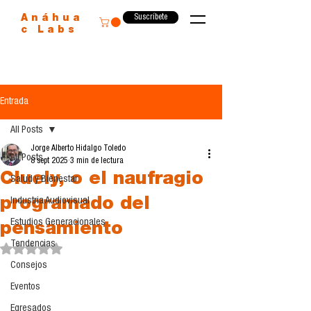
Suscríbete
Anáhua
c Labs
Entrada
All Posts
Jorge Alberto Hidalgo Toledo
All Posts
8 sept 2025
3 min de lectura
Cluely, o el naufragio
Salud y Bienestar
programado del
Industria Audiovisual
Estudios Generacionales
pensamiento
Tendencias
Obtuvo NaN de 5 estrellas.
Consejos
Eventos
Egresados