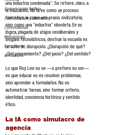
Reseñas
una industria condenada”. Se refiere, claro, a 
Comunicación Política
la educación. No la ve como un proceso 
formativo, ni como una praxis civilizatoria, 
Comunicación y Educación
sino como una “industria” obsoleta. En su 
Convocatorias
lógica, plagada de atajos neoliberales y 
Metodología
slogans tecnolátricos, destruir la escuela es 
Periodismo
un acto de disrupción. ¿Disrupción de qué? 
¿Del pensamiento? ¿Del juicio? ¿Del sentido?
IA Inclusiva
Lo que Roy Lee no ve —o prefiere no ver— 
es que educar no es resolver problemas, 
sino aprender a formularlos. No es 
automatizar tareas, sino formar criterio, 
identidad, conciencia histórica y sentido 
ético.
La IA como simulacro de 
agencia