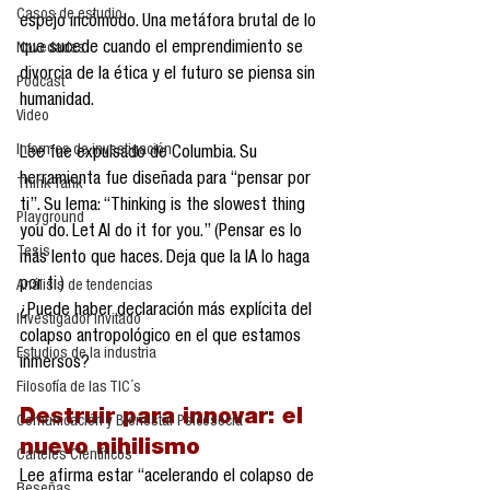
Casos de estudio
espejo incómodo. Una metáfora brutal de lo 
que sucede cuando el emprendimiento se 
Novedades
divorcia de la ética y el futuro se piensa sin 
Podcast
humanidad.
Video
Informes de investigación
Lee fue expulsado de Columbia. Su 
herramienta fue diseñada para “pensar por 
Think Tank
ti”. Su lema: “Thinking is the slowest thing 
Playground
you do. Let AI do it for you.” (Pensar es lo 
Tesis
más lento que haces. Deja que la IA lo haga 
por ti.)
Análisis de tendencias
¿Puede haber declaración más explícita del 
Investigador Invitado
colapso antropológico en el que estamos 
Estudios de la industria
inmersos?
Filosofía de las TIC´s
Destruir para innovar: el 
Comunicación y Bienestar Psicosocia
nuevo nihilismo
Carteles Científicos
Lee afirma estar “acelerando el colapso de 