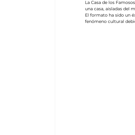
La Casa de los Famosos 
Think Tank
Playground
T
una casa, aisladas del 
El formato ha sido un 
fenómeno cultural debid