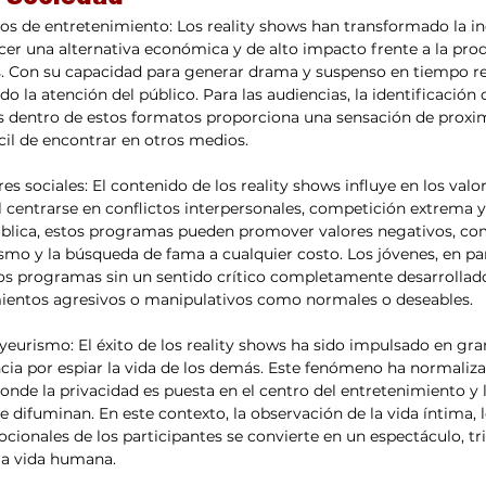
s de entretenimiento: Los reality shows han transformado la ind
cer una alternativa económica y de alto impacto frente a la pro
. Con su capacidad para generar drama y suspenso en tiempo rea
 la atención del público. Para las audiencias, la identificación
 dentro de estos formatos proporciona una sensación de proxi
ícil de encontrar en otros medios.
res sociales: El contenido de los reality shows influye en los valo
 centrarse en conflictos interpersonales, competición extrema 
pública, estos programas pueden promover valores negativos, co
smo y la búsqueda de fama a cualquier costo. Los jóvenes, en par
 programas sin un sentido crítico completamente desarrollado
ientos agresivos o manipulativos como normales o deseables.
yeurismo: El éxito de los reality shows ha sido impulsado en gra
ncia por espiar la vida de los demás. Este fenómeno ha normaliza
onde la privacidad es puesta en el centro del entretenimiento y l
se difuminan. En este contexto, la observación de la vida íntima, l
cionales de los participantes se convierte en un espectáculo, tri
la vida humana.