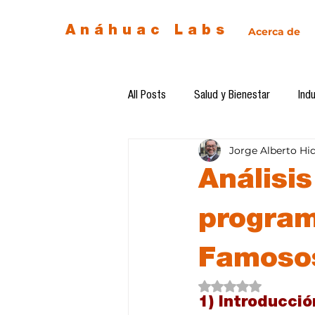
Anáhuac Labs
Acerca de
All Posts
Salud y Bienestar
Indu
Jorge Alberto Hi
Egresados
Inteligencia Artificia
Análisis
Diseño de futuro
Ética de la 
program
Famoso
Software del mes
Cursos
Obtuvo NaN de 5 estre
1) Introducció