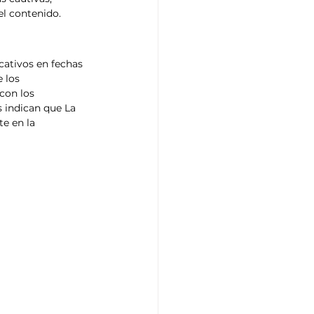
el contenido.
ativos en fechas 
 los 
con los 
s indican que La 
e en la 