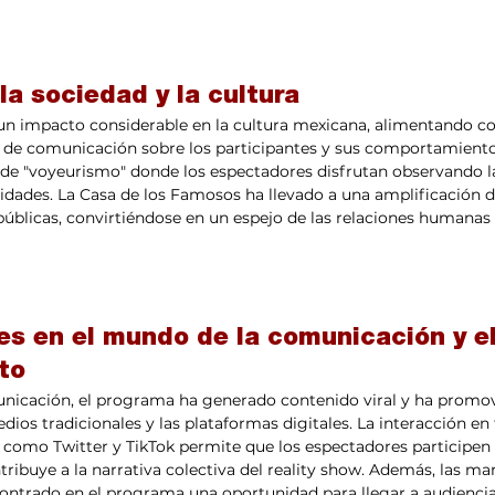
la sociedad y la cultura
un impacto considerable en la cultura mexicana, alimentando c
s de comunicación sobre los participantes y sus comportamiento
de "voyeurismo" donde los espectadores disfrutan observando la
ridades. La Casa de los Famosos ha llevado a una amplificación de
 públicas, convirtiéndose en un espejo de las relaciones humanas 
es en el mundo de la comunicación y el
to
unicación, el programa ha generado contenido viral y ha promov
dios tradicionales y las plataformas digitales. La interacción en
s como Twitter y TikTok permite que los espectadores participen
ribuye a la narrativa colectiva del reality show. Además, las mar
ntrado en el programa una oportunidad para llegar a audiencias