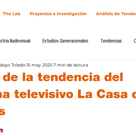
The Lab
Proyectos e Investigación
Análisis de Tende
stria Audiovisual
Estudios Generacionales
Tendencias
dalgo Toledo
15 may 2025
7 min de lectura
l
Cultura Digital
Comunicación y Sociedad
Marketing dig
 de la tendencia del
Comunicación
Investigación
H&NhCL
CICA/Sintaxis
a televisivo La Casa 
s
Casos de estudio
Novedades
Podcast
Video
In
llas.
n