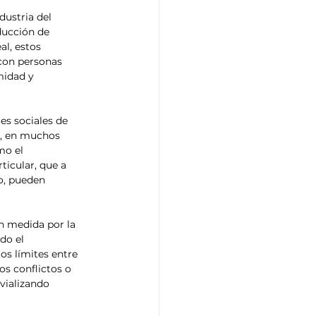
ustria del 
ducción de 
l, estos 
 con personas 
midad y 
res sociales de 
y, en muchos 
mo el 
ticular, que a 
, pueden 
n medida por la 
do el 
os límites entre 
os conflictos o 
vializando 