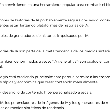
án convirtiendo en una herramienta popular para combatir el bl
adores de historias de IA probablemente seguirá creciendo, cons
ntes están lanzando plataformas de historias de IA.
plos de generadores de historias impulsados por IA.
orias de IA son parte de la meta tendencia de los medios sintéti
(también denominados a veces "IA generativa") son cualquier co
l.
ología está creciendo principalmente porque permite a las empre
s rápida y económica que crear contenido manualmente.
el desarrollo de contenido hiperpersonalizado a escala.
 IA, los potenciadores de imágenes de IA y los generadores de m
as de medios sintéticos de tendencia.