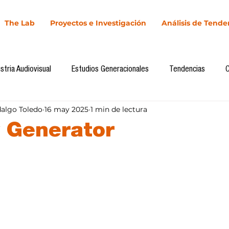
The Lab
Proyectos e Investigación
Análisis de Tende
stria Audiovisual
Estudios Generacionales
Tendencias
dalgo Toledo
16 may 2025
1 min de lectura
l
Cultura Digital
Comunicación y Sociedad
Marketing dig
y Generator
llas.
Comunicación
Investigación
H&NhCL
CICA/Sintaxis
Casos de estudio
Novedades
Podcast
Video
In