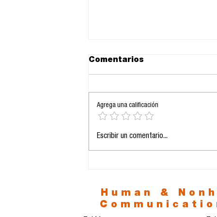
Comentarios
Agrega una calificación
La prolongación de la
Escribir un comentario...
vida y el eclipse del
sentido: entre la
biotecnología y la era
del vacío
Human & Non
Communicatio