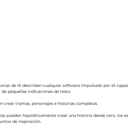
esis
Análisis de tendencias
orias de IA describen cualquier software impulsado por IA capaz
r de pequeñas indicaciones de texto.
 crear tramas, personajes e historias completas.
tas pueden hipotéticamente crear una historia desde cero, los es
ntos de inspiración.