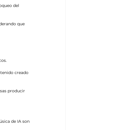
oqueo del 
iderando que 
cos.
ntenido creado 
sas producir 
úsica de IA son 