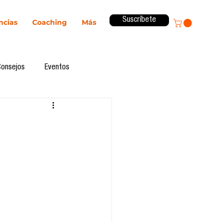
Suscríbete
ncias
Coaching
Más
Consejos
Eventos
ital
Innovación
Revista ComA
Observatorio
formes de investigación