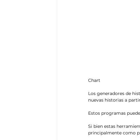
Think Tank
Playground
T
Chart
Los generadores de hist
nuevas historias a parti
Estos programas pueden
Si bien estas herramien
principalmente como pu