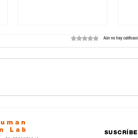
Obtuvo 0 de 5 estrellas.
Aún no hay calificac
Google y su nueva
La 
aplicación Antigravedad
Inte
la 
esp
human
n Lab
SUSCRÍB