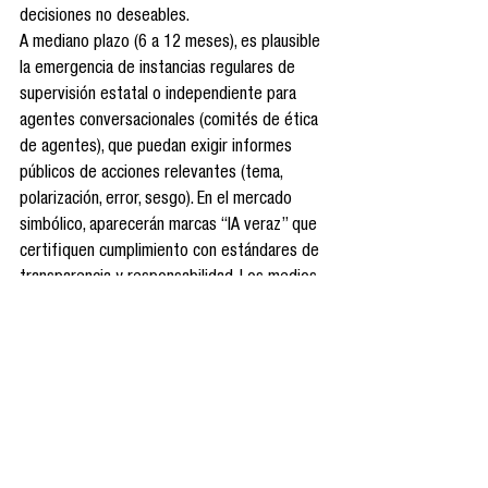
decisiones no deseables.
A mediano plazo (6 a 12 meses), es plausible 
la emergencia de instancias regulares de 
supervisión estatal o independiente para 
agentes conversacionales (comités de ética 
de agentes), que puedan exigir informes 
públicos de acciones relevantes (tema, 
polarización, error, sesgo). En el mercado 
simbólico, aparecerán marcas “IA veraz” que 
certifiquen cumplimiento con estándares de 
transparencia y responsabilidad. Los medios 
periodísticos tradicionales pueden verse 
presionados a redefinir su rol: no solo 
productores de contenido, sino proveedores 
de “versión verificada” frente a agentes 
informativos múltiples. En la esfera 
comunicativa, podría configurarse una 
“arquitectura de mediación plural”: usuarios 