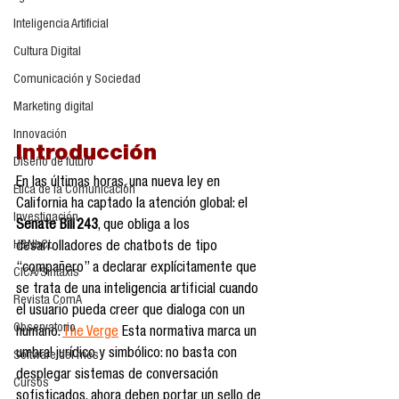
Inteligencia Artificial
Cultura Digital
Comunicación y Sociedad
Marketing digital
Innovación
Introducción
Diseño de futuro
En las últimas horas, una nueva ley en 
Ética de la Comunicación
California ha captado la atención global: el 
Investigación
Senate Bill 243
, que obliga a los 
H&NhCL
desarrolladores de chatbots de tipo 
“compañero” a declarar explícitamente que 
CICA/Sintaxis
se trata de una inteligencia artificial cuando 
Revista ComA
el usuario pueda creer que dialoga con un 
Observatorio
humano. 
The Verge
 Esta normativa marca un 
umbral jurídico y simbólico: no basta con 
Software del mes
desplegar sistemas de conversación 
Cursos
sofisticados, ahora deben portar un sello de 