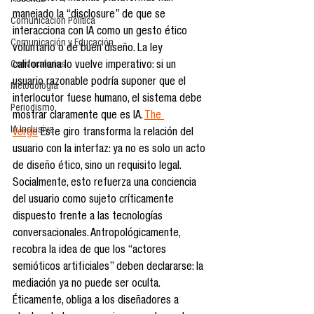
Reseñas
manejado la “disclosure” de que se 
Comunicación Política
interacciona con IA como un gesto ético 
Comunicación y Educación
voluntario o de buen diseño. La ley 
Convocatorias
californiana lo vuelve imperativo: si un 
usuario razonable podría suponer que el 
Metodología
interlocutor fuese humano, el sistema debe 
Periodismo
mostrar claramente que es IA. 
The 
IA Inclusiva
Verge
 Este giro transforma la relación del 
usuario con la interfaz: ya no es solo un acto 
de diseño ético, sino un requisito legal. 
Socialmente, esto refuerza una conciencia 
del usuario como sujeto críticamente 
dispuesto frente a las tecnologías 
conversacionales. Antropológicamente, 
recobra la idea de que los “actores 
semióticos artificiales” deben declararse: la 
mediación ya no puede ser oculta. 
Éticamente, obliga a los diseñadores a 