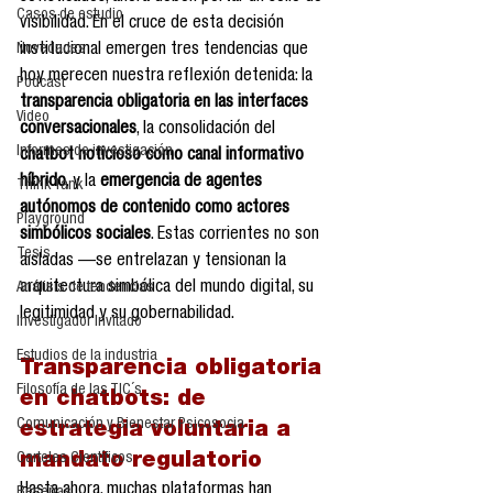
Casos de estudio
visibilidad. En el cruce de esta decisión 
Novedades
institucional emergen tres tendencias que 
hoy merecen nuestra reflexión detenida: la 
Podcast
transparencia obligatoria en las interfaces 
Video
conversacionales
, la consolidación del 
Informes de investigación
chatbot noticioso como canal informativo 
híbrido
, y la 
emergencia de agentes 
Think Tank
autónomos de contenido como actores 
Playground
simbólicos sociales
. Estas corrientes no son 
Tesis
aisladas —se entrelazan y tensionan la 
arquitectura simbólica del mundo digital, su 
Análisis de tendencias
legitimidad y su gobernabilidad.
Investigador Invitado
Estudios de la industria
Transparencia obligatoria 
Filosofía de las TIC´s
en chatbots: de 
Comunicación y Bienestar Psicosocia
estrategia voluntaria a 
Carteles Científicos
mandato regulatorio
Hasta ahora, muchas plataformas han 