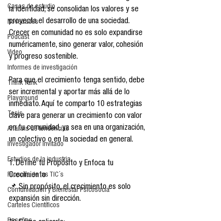
Casos de estudio
la identidad, se consolidan los valores y se 
proyecta el desarrollo de una sociedad. 
Novedades
Crecer en comunidad no es solo expandirse 
Podcast
numéricamente, sino generar valor, cohesión 
Video
y progreso sostenible.
Informes de investigación
Para que el crecimiento tenga sentido, debe 
Think Tank
ser incremental y aportar más allá de lo 
Playground
inmediato. Aquí te comparto 10 estrategias 
Tesis
clave para generar un crecimiento con valor 
en tu comunidad, ya sea en una organización, 
Análisis de tendencias
un colectivo o en la sociedad en general.
Investigador Invitado
Estudios de la industria
1. Define tu Propósito y Enfoca tu 
Filosofía de las TIC´s
Crecimiento
📌 Sin propósito, el crecimiento es solo 
Comunicación y Bienestar Psicosocia
expansión sin dirección.
Carteles Científicos