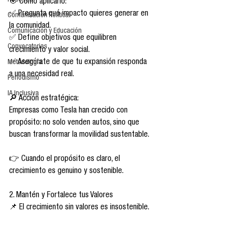
Reseñas
🎯 Cómo aplicarlo:
✅ Pregunta qué impacto quieres generar en 
Comunicación Política
la comunidad.
Comunicación y Educación
✅ Define objetivos que equilibren 
Convocatorias
crecimiento y valor social.
✅ Asegúrate de que tu expansión responda 
Metodología
a una necesidad real.
Periodismo
IA Inclusiva
🔎 Acción estratégica:
Empresas como Tesla han crecido con 
propósito: no solo venden autos, sino que 
buscan transformar la movilidad sustentable.
👉 Cuando el propósito es claro, el 
crecimiento es genuino y sostenible.
2. Mantén y Fortalece tus Valores
📌 El crecimiento sin valores es insostenible.