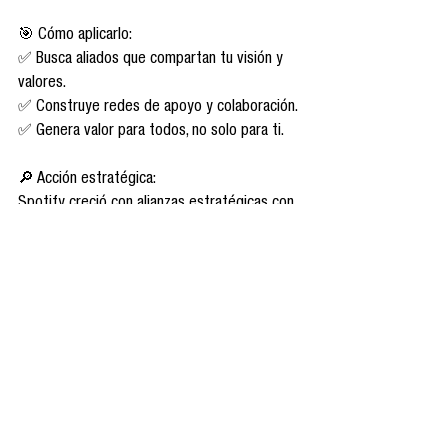
🎯 Cómo aplicarlo:
✅ Busca aliados que compartan tu visión y 
valores.
✅ Construye redes de apoyo y colaboración.
✅ Genera valor para todos, no solo para ti.
🔎 Acción estratégica:
Spotify creció con alianzas estratégicas con 
discográficas y artistas, beneficiando a toda 
la industria.
👉 Las alianzas fortalecen a las 
comunidades y multiplican el impacto.
Conclusión: Crecer con Valor, No Solo con 
Números
El crecimiento sin propósito es vacío. Las 
comunidades más exitosas son aquellas que 