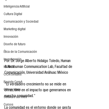
Inteligencia Artificial
Cultura Digital
Comunicación y Sociedad
Marketing digital
Innovación
Diseño de futuro
Ética de la Comunicación
Investigación
Por: Dr. Jorge Alberto Hidalgo Toledo, Human 
& Nonhuman Communication Lab, Facultad de 
H&NhCL
Comunicación, Universidad Anáhuac México
CICA/Sintaxis
Revista ComA
"El verdadero crecimiento no se mide en 
Observatorio
cifras, sino en el impacto que generamos en 
nuestra comunidad.”
Software del mes
Cursos
La comunidad es el entorno donde se gesta 