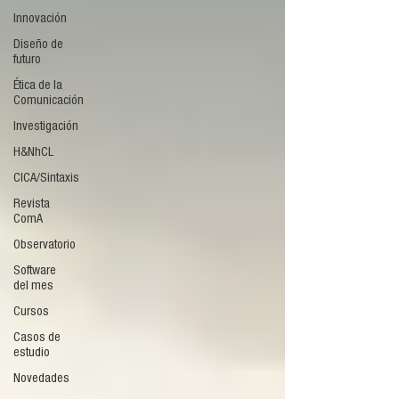
Innovación
Diseño de
futuro
Ética de la
Comunicación
Investigación
H&NhCL
CICA/Sintaxis
Revista
ComA
Observatorio
Software
del mes
Cursos
Casos de
estudio
Novedades