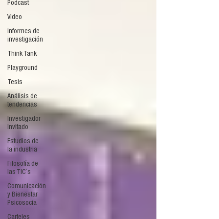
Podcast
Video
Informes de
investigación
Think Tank
Playground
Tesis
Análisis de
tendencias
Investigador
Invitado
Estudios de
la industria
Filosofía de
las TIC´s
Comunicación
y Bienestar
Psicosocia
Carteles