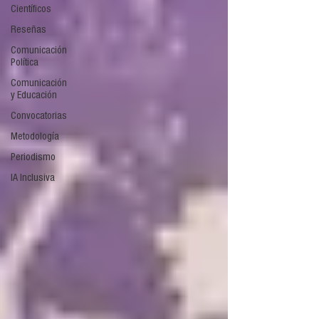
Científicos
Reseñas
Comunicación
Política
Comunicación
y Educación
Convocatorias
Metodología
Periodismo
IA Inclusiva