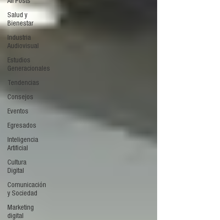
All Posts
Salud y
Bienestar
Industria
Audiovisual
Estudios
Generacionales
Tendencias
Consejos
Eventos
Egresados
Inteligencia
Artificial
Cultura
Digital
Comunicación
y Sociedad
Marketing
digital