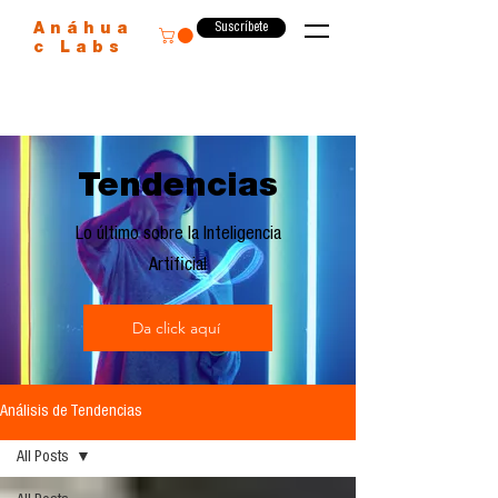
Suscríbete
Anáhua
c Labs
Tendencias
Lo último sobre la Inteligencia
Artificial
Da click aquí
Análisis de Tendencias
All Posts