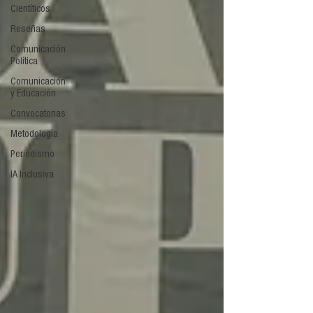
Científicos
Reseñas
Comunicación
Política
Comunicación
y Educación
Convocatorias
Metodología
Periodismo
IA Inclusiva