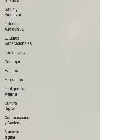
All Posts
Salud y
Bienestar
Industria
Audiovisual
Estudios
Generacionales
Tendencias
Consejos
Eventos
Egresados
Inteligencia
Artificial
Cultura
Digital
Comunicación
y Sociedad
Marketing
digital