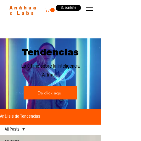
Suscríbete
Anáhua
c Labs
Tendencias
Lo último sobre la Inteligencia
Artificial
Da click aquí
Análisis de Tendencias
All Posts