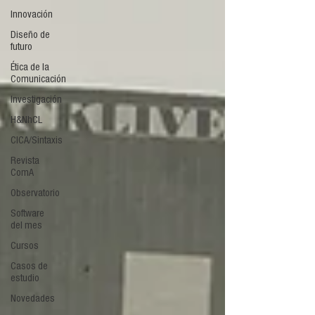
Innovación
Diseño de
futuro
Ética de la
Comunicación
Investigación
H&NhCL
CICA/Sintaxis
Revista
ComA
Observatorio
Software
del mes
Cursos
Casos de
estudio
Novedades