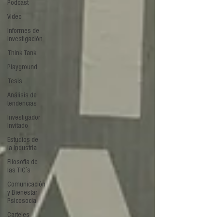
Podcast
Video
Informes de
investigación
Think Tank
Playground
Tesis
Análisis de
tendencias
Investigador
Invitado
Estudios de
la industria
Filosofía de
las TIC´s
Comunicación
y Bienestar
Psicosocia
Carteles