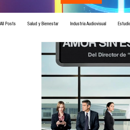
All Posts
Salud y Bienestar
Industria Audiovisual
Estudi
Inteligencia Artificial
Cultura Digital
Comunicación y S
Ética de la Comunicación
Investigación
H&NhCL
Casos de estudio
Novedades
Podcast
Video
Análisis de tendencias