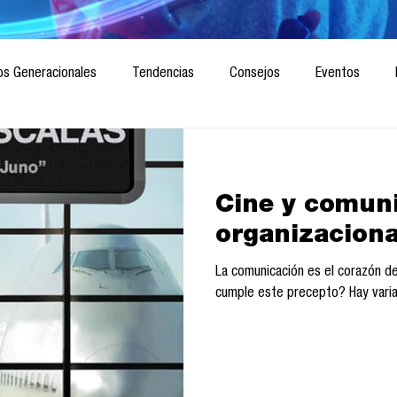
os Generacionales
Tendencias
Consejos
Eventos
ociedad
Marketing digital
Innovación
Diseño de futuro
Cine y comun
CICA/Sintaxis
Revista ComA
Observatorio
Software del
organizaciona
La comunicación es el corazón de
Informes de investigación
Think Tank
Playground
Te
cumple este precepto? Hay varia