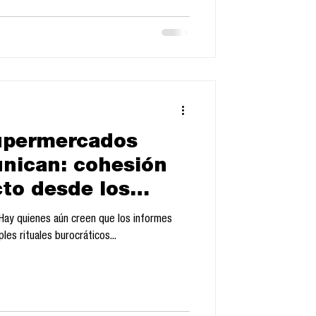
upermercados
nican: cohesión
cto desde los
ales
s Hay quienes aún creen que los informes
es rituales burocráticos...