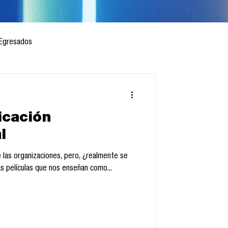
Egresados
icación
 mes
Cursos
l
 las organizaciones, pero, ¿realmente se
sis
s películas que nos enseñan como...