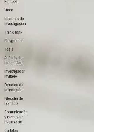
Podcast
Video
Informes de
investigación
Think Tank
Playground
Tesis
Análisis de
tendencias
Investigador
Invitado
Estudios de
la industria
Filosofía de
las TIC´s
Comunicación
y Bienestar
Psicosocia
Carteles