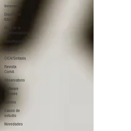
Innovación
Diseño de
futuro
Ética de la
Comunicación
Investigación
H&NhCL
CICA/Sintaxis
Revista
ComA
Observatorio
Software
del mes
Cursos
Casos de
estudio
Novedades