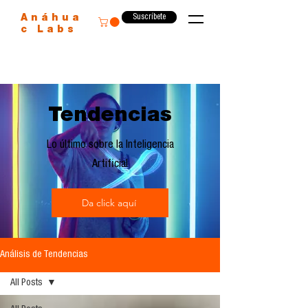
Suscríbete
Anáhua
c Labs
Tendencias
Lo último sobre la Inteligencia
Artificial
Da click aquí
Análisis de Tendencias
All Posts