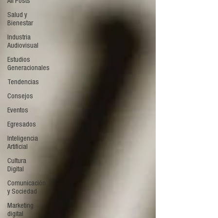
All Posts
Salud y
Bienestar
Industria
Audiovisual
Estudios
Generacionales
Tendencias
Consejos
Eventos
Egresados
Inteligencia
Artificial
Cultura
Digital
Comunicación
y Sociedad
Marketing
digital