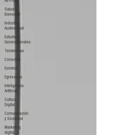
All Posts
Salud y
Bienestar
Industria
Audiovisual
Estudios
Generacionales
Tendencias
Consejos
Eventos
Egresados
Inteligencia
Artificial
Cultura
Digital
Comunicación
y Sociedad
Marketing
digital