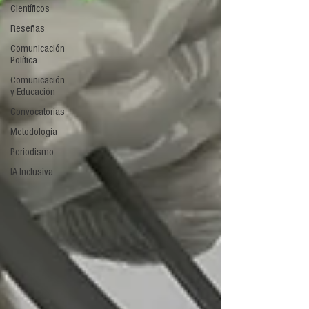
Científicos
Reseñas
Comunicación
Política
Comunicación
y Educación
Convocatorias
Metodología
Periodismo
IA Inclusiva