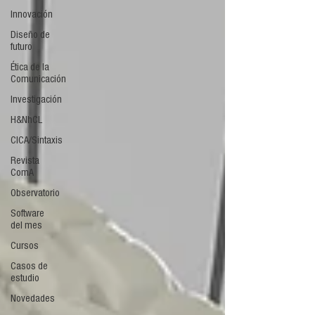
Innovación
Diseño de
futuro
Ética de la
Comunicación
Investigación
H&NhCL
CICA/Sintaxis
Revista
ComA
Observatorio
Software
del mes
Cursos
Casos de
estudio
Novedades