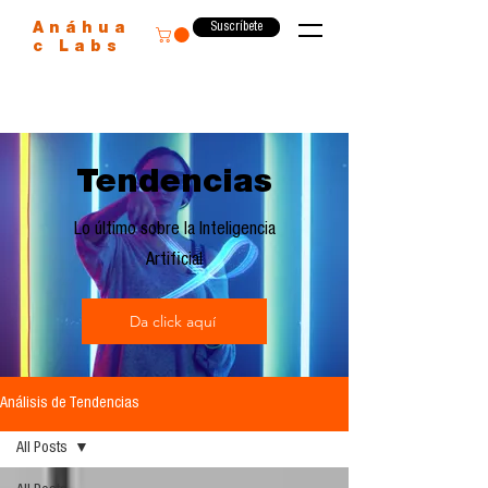
Suscríbete
Anáhua
c Labs
Tendencias
Lo último sobre la Inteligencia
Artificial
Da click aquí
Análisis de Tendencias
All Posts