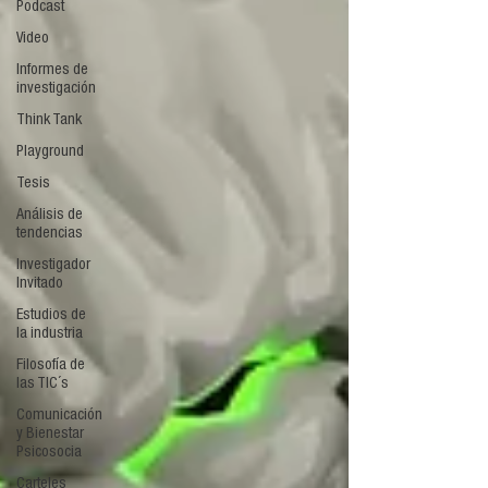
Podcast
Video
Informes de
investigación
Think Tank
Playground
Tesis
Análisis de
tendencias
Investigador
Invitado
Estudios de
la industria
Filosofía de
las TIC´s
Comunicación
y Bienestar
Psicosocia
Carteles