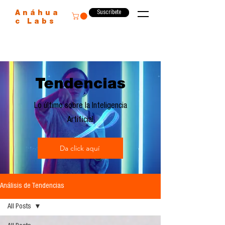
Suscríbete
Anáhua
c Labs
Tendencias
Lo último sobre la Inteligencia
Artificial
Da click aquí
Análisis de Tendencias
All Posts