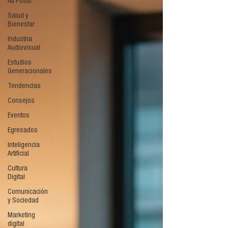
All Posts
Salud y
Bienestar
Industria
Audiovisual
Estudios
Generacionales
Tendencias
Consejos
Eventos
Egresados
Inteligencia
Artificial
Cultura
Digital
Comunicación
y Sociedad
Marketing
digital