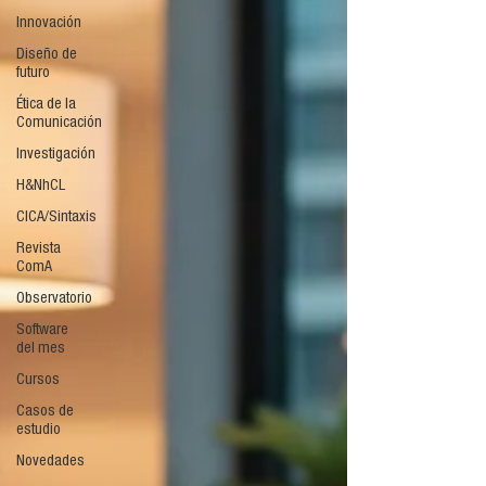
Innovación
Diseño de
futuro
Ética de la
Comunicación
Investigación
H&NhCL
CICA/Sintaxis
Revista
ComA
Observatorio
Software
del mes
Cursos
Casos de
estudio
Novedades