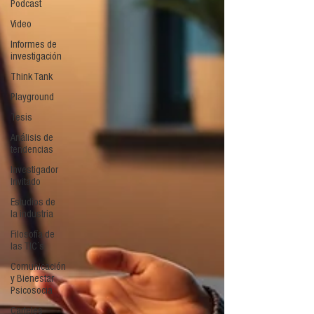
Podcast
Video
Informes de
investigación
Think Tank
Playground
Tesis
Análisis de
tendencias
Investigador
Invitado
Estudios de
la industria
Filosofía de
las TIC´s
Comunicación
y Bienestar
Psicosocia
Carteles