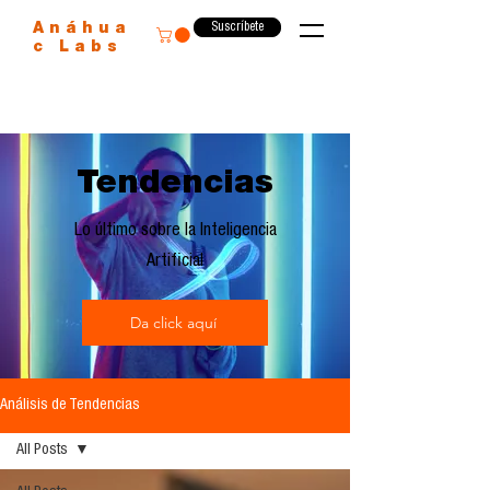
Suscríbete
Anáhua
c Labs
Tendencias
Lo último sobre la Inteligencia
Artificial
Da click aquí
Análisis de Tendencias
All Posts