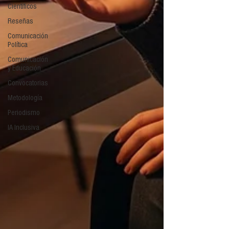
Científicos
Reseñas
Comunicación
Política
Comunicación
y Educación
Convocatorias
Metodología
Periodismo
IA Inclusiva