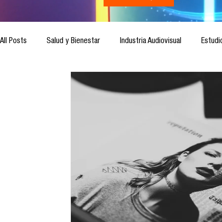
All Posts
Salud y Bienestar
Industria Audiovisual
Estudi
Inteligencia Artificial
Cultura Digital
Comunicación y S
Ética de la Comunicación
Investigación
H&NhCL
Casos de estudio
Novedades
Podcast
Video
Análisis de tendencias