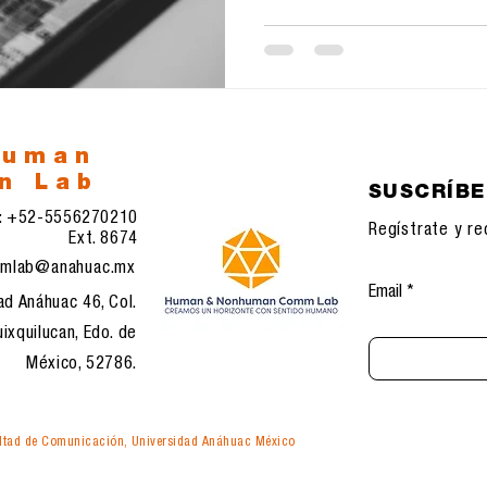
human
n Lab
SUSCRÍB
l: +52-5556270210
Regístrate y re
Ext. 8674
mlab@anahuac.mx
Email
ad Anáhuac 46, Col.
ixquilucan, Edo. de
México, 52786.
tad de Comunicación, Universidad Anáhuac México