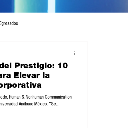
Egresados
del Prestigio: 10
 mes
Cursos
ra Elevar la
orporativa
sis
Toledo, Human & Nonhuman Communication
niversidad Anáhuac México. "Se...