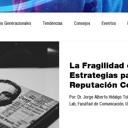
os Generacionales
Tendencias
Consejos
Eventos
ociedad
Marketing digital
Innovación
Diseño de futuro
La Fragilidad 
CICA/Sintaxis
Revista ComA
Observatorio
Software del
Estrategias pa
Reputación C
Informes de investigación
Think Tank
Playground
Te
Por: Dr. Jorge Alberto Hidalgo 
Lab, Facultad de Comunicación, U