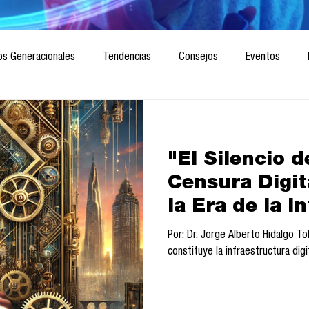
os Generacionales
Tendencias
Consejos
Eventos
ociedad
Marketing digital
Innovación
Diseño de futuro
"El Silencio 
CICA/Sintaxis
Revista ComA
Observatorio
Software del
Censura Digita
la Era de la I
Informes de investigación
Think Tank
Playground
Te
Por: Dr. Jorge Alberto Hidalgo T
constituye la infraestructura digit