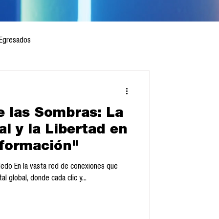
Egresados
de las Sombras: La
 mes
Cursos
l y la Libertad en
nformación"
sis
oledo En la vasta red de conexiones que
al global, donde cada clic y...