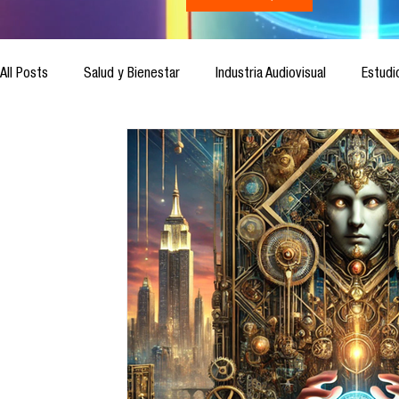
All Posts
Salud y Bienestar
Industria Audiovisual
Estudi
Inteligencia Artificial
Cultura Digital
Comunicación y S
Ética de la Comunicación
Investigación
H&NhCL
Casos de estudio
Novedades
Podcast
Video
Análisis de tendencias