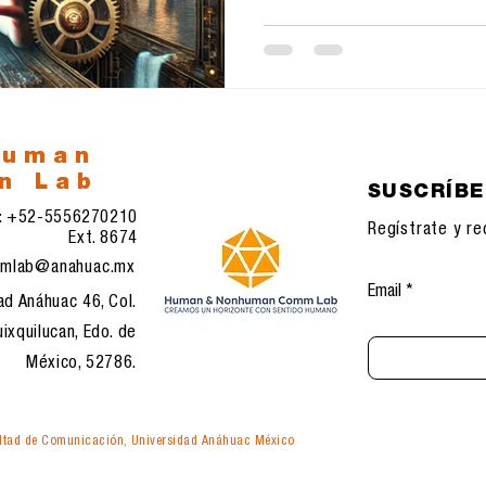
human
n Lab
SUSCRÍB
l: +52-5556270210
Regístrate y re
Ext. 8674
mlab@anahuac.mx
Email
ad Anáhuac 46, Col.
ixquilucan, Edo. de
México, 52786.
tad de Comunicación, Universidad Anáhuac México