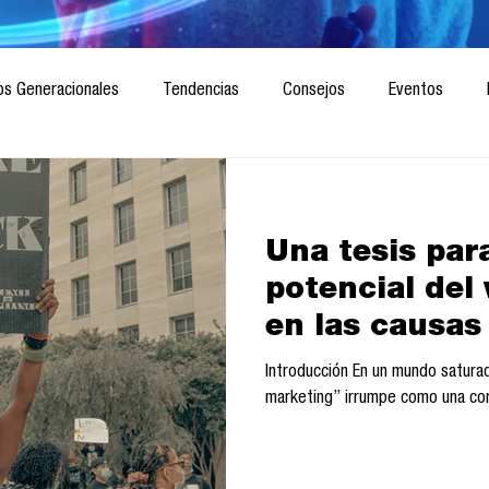
os Generacionales
Tendencias
Consejos
Eventos
ociedad
Marketing digital
Innovación
Diseño de futuro
Una tesis para
CICA/Sintaxis
Revista ComA
Observatorio
Software del
potencial del
en las causas
Informes de investigación
Think Tank
Playground
Te
mexiquenses
Introducción En un mundo satura
marketing” irrumpe como una corr