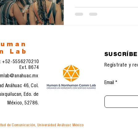
human
n Lab
SUSCRÍB
l: +52-5556270210
Regístrate y re
Ext. 8674
mlab@anahuac.mx
Email
ad Anáhuac 46, Col.
ixquilucan, Edo. de
México, 52786.
tad de Comunicación, Universidad Anáhuac México