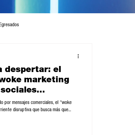
Egresados
 despertar: el
 mes
Cursos
 woke marketing
 sociales
sis
do por mensajes comerciales, el “woke
iente disruptiva que busca más que...