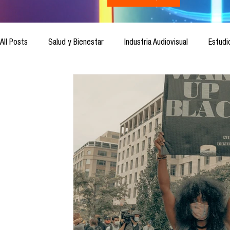
All Posts
Salud y Bienestar
Industria Audiovisual
Estudi
Inteligencia Artificial
Cultura Digital
Comunicación y S
Ética de la Comunicación
Investigación
H&NhCL
Casos de estudio
Novedades
Podcast
Video
Análisis de tendencias