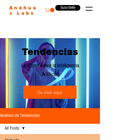
Suscríbete
Anáhua
c Labs
Tendencias
Lo último sobre la Inteligencia
Artificial
Da click aquí
Análisis de Tendencias
All Posts