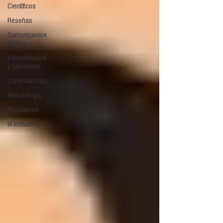
Científicos
Reseñas
Comunicación
Política
Comunicación
y Educación
Convocatorias
Metodología
Periodismo
IA Inclusiva