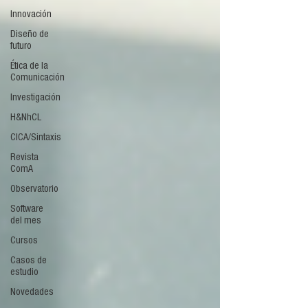
Innovación
Diseño de
futuro
Ética de la
Comunicación
Investigación
H&NhCL
CICA/Sintaxis
Revista
ComA
Observatorio
Software
del mes
Cursos
Casos de
estudio
Novedades