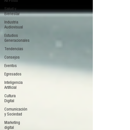
All Posts
Salud y
Bienestar
Industria
Audiovisual
Estudios
Generacionales
Tendencias
Consejos
Eventos
Egresados
Inteligencia
Artificial
Cultura
Digital
Comunicación
y Sociedad
Marketing
digital