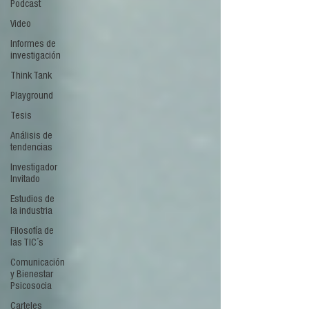
Podcast
Video
Informes de
investigación
Think Tank
Playground
Tesis
Análisis de
tendencias
Investigador
Invitado
Estudios de
la industria
Filosofía de
las TIC´s
Comunicación
y Bienestar
Psicosocia
Carteles