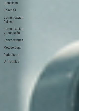
Científicos
Reseñas
Comunicación
Política
Comunicación
y Educación
Convocatorias
Metodología
Periodismo
IA Inclusiva