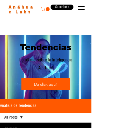
Suscríbete
Anáhua
c Labs
Tendencias
Lo último sobre la Inteligencia
Artificial
Da click aquí
Análisis de Tendencias
All Posts