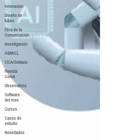
Innovación
Diseño de
futuro
Ética de la
Comunicación
Investigación
H&NhCL
CICA/Sintaxis
Revista
ComA
Observatorio
Software
del mes
Cursos
Casos de
estudio
Novedades