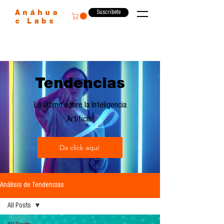
Suscríbete
Anáhua
c Labs
Tendencias
Lo último sobre la Inteligencia
Artificial
Da click aquí
Análisis de Tendencias
All Posts