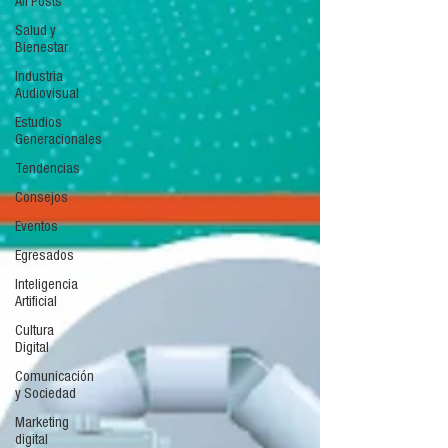
All Posts
Salud y
Bienestar
Industria
Audiovisual
Estudios
Generacionales
Tendencias
Consejos
Eventos
Egresados
Inteligencia
Artificial
Cultura
Digital
Comunicación
y Sociedad
Marketing
digital