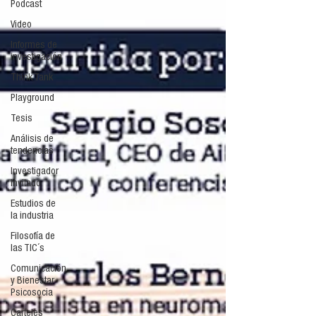
Podcast
Video
Informes de
investigación
Think Tank
Playground
Tesis
Análisis de
tendencias
Investigador
Invitado
Estudios de
la industria
Filosofía de
las TIC´s
Comunicación
y Bienestar
Psicosocia
Carteles