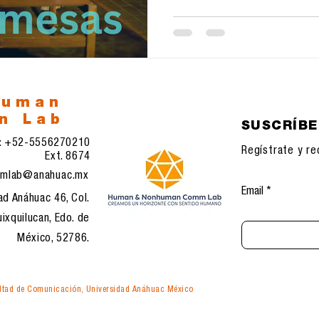
human
n Lab
SUSCRÍB
l: +52-5556270210
Regístrate y re
Ext. 8674
mlab@anahuac.mx
Email
ad Anáhuac 46, Col.
ixquilucan, Edo. de
México, 52786.
tad de Comunicación, Universidad Anáhuac México