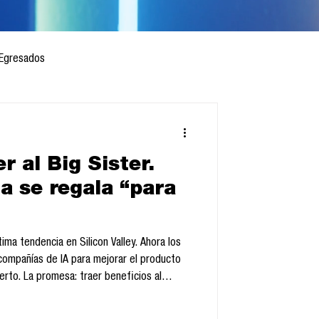
Egresados
r al Big Sister.
 mes
Cursos
a se regala “para
sis
tima tendencia en Silicon Valley. Ahora los
 compañías de IA para mejorar el producto
erto. La promesa: traer beneficios al
 Brother.