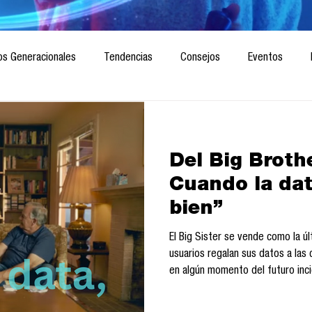
os Generacionales
Tendencias
Consejos
Eventos
ociedad
Marketing digital
Innovación
Diseño de futuro
Del Big Brothe
CICA/Sintaxis
Revista ComA
Observatorio
Software del
Cuando la dat
bien”
Informes de investigación
Think Tank
Playground
Te
El Big Sister se vende como la úl
usuarios regalan sus datos a las
en algún momento del futuro inci
comprador sin convertirse en Big