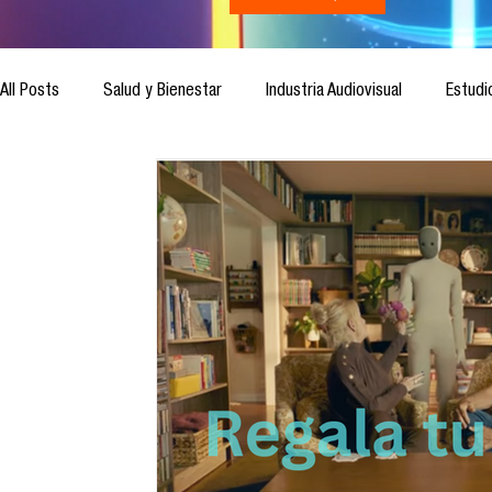
All Posts
Salud y Bienestar
Industria Audiovisual
Estudi
Inteligencia Artificial
Cultura Digital
Comunicación y S
Ética de la Comunicación
Investigación
H&NhCL
Casos de estudio
Novedades
Podcast
Video
Análisis de tendencias