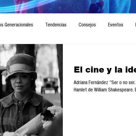
os Generacionales
Tendencias
Consejos
Eventos
ociedad
Marketing digital
Innovación
Diseño de futuro
El cine y la i
CICA/Sintaxis
Revista ComA
Observatorio
Software del
Adriana Fernández “Ser o no ser. 
Hamlet de William Shakespeare. E
Informes de investigación
Think Tank
Playground
Te