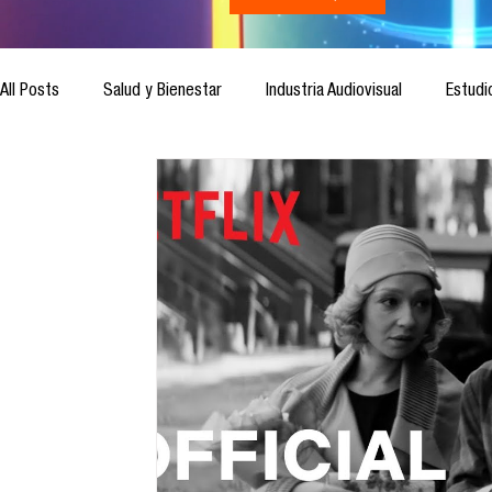
All Posts
Salud y Bienestar
Industria Audiovisual
Estudi
Inteligencia Artificial
Cultura Digital
Comunicación y S
Ética de la Comunicación
Investigación
H&NhCL
Casos de estudio
Novedades
Podcast
Video
Análisis de tendencias