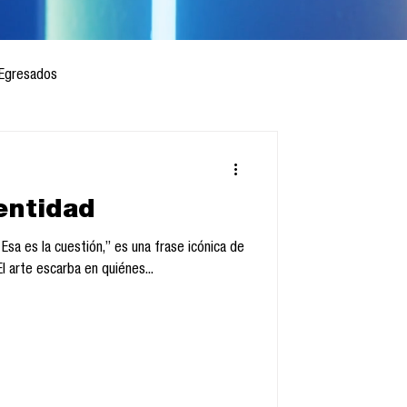
Egresados
dentidad
 mes
Cursos
Esa es la cuestión,” es una frase icónica de
l arte escarba en quiénes...
sis