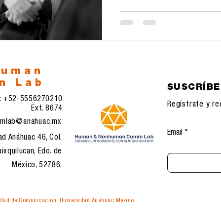
human
n Lab
SUSCRÍB
l: +52-5556270210
Regístrate y re
Ext. 8674
mlab@anahuac.mx
Email
ad Anáhuac 46, Col.
ixquilucan, Edo. de
México, 52786.
tad de Comunicación, Universidad Anáhuac México