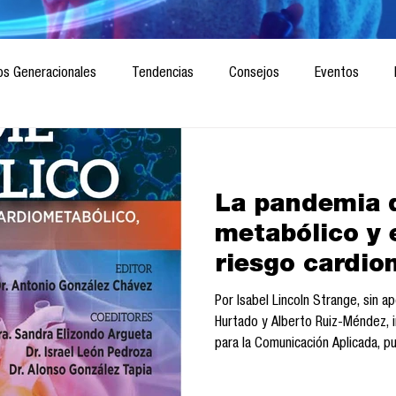
os Generacionales
Tendencias
Consejos
Eventos
ociedad
Marketing digital
Innovación
Diseño de futuro
La pandemia 
CICA/Sintaxis
Revista ComA
Observatorio
Software del
metabólico y 
riesgo cardio
Informes de investigación
Think Tank
Playground
Te
vascular, hepá
Por Isabel Lincoln Strange, sin a
Antonio Gonz
Hurtado y Alberto Ruiz-Méndez, 
para la Comunicación Aplicada, p
Elizondo, Isra
“Contramarketing: una metodolog
González
salud y las causas sociales” en 