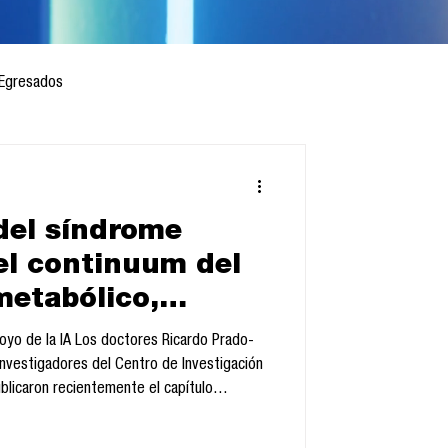
Egresados
del síndrome
 mes
Cursos
el continuum del
metabólico,
sis
tico y renal, de
poyo de la IA Los doctores Ricardo Prado-
ález, Sandra
investigadores del Centro de Investigación
ublicaron recientemente el capítulo
el León y Luis
ía diseñada para la comunicación por la
el libro La pandemia del síndrome metabólico