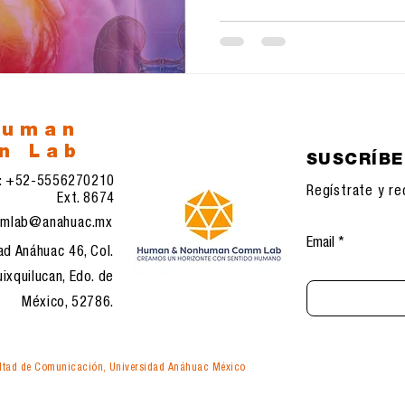
y el continuum del riesgo cardiom
González et al. Una pregunta cen
human
n Lab
SUSCRÍB
l: +52-5556270210
Regístrate y re
Ext. 8674
mlab@anahuac.mx
Email
ad Anáhuac 46, Col.
ixquilucan, Edo. de
México, 52786.
tad de Comunicación, Universidad Anáhuac México