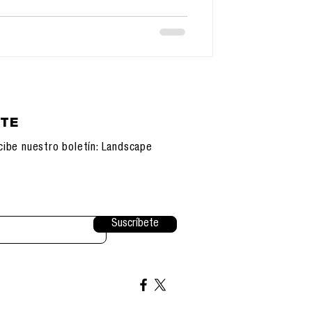
etabólico, vascular, hepático y renal, de
tral surg
ETE
cibe nuestro boletín: Landscape
Suscríbete