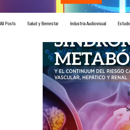
All Posts
Salud y Bienestar
Industria Audiovisual
Estudi
Inteligencia Artificial
Cultura Digital
Comunicación y S
Ética de la Comunicación
Investigación
H&NhCL
Casos de estudio
Novedades
Podcast
Video
Análisis de tendencias