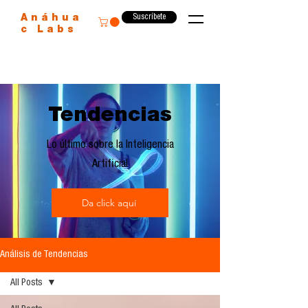
Suscríbete
Anáhua
c Labs
Tendencias
Lo último sobre la Inteligencia
Artificial
Da click aquí
Análisis de Tendencias
All Posts