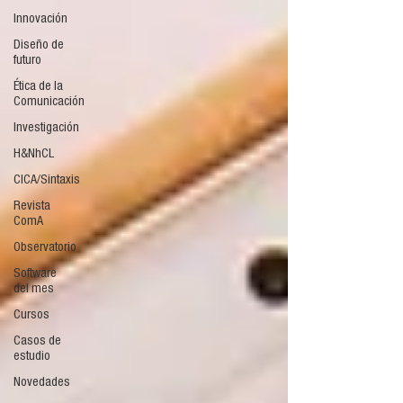
Innovación
Diseño de
futuro
Ética de la
Comunicación
Investigación
H&NhCL
CICA/Sintaxis
Revista
ComA
Observatorio
Software
del mes
Cursos
Casos de
estudio
Novedades