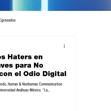
Egresados
os Haters en
 mes
Cursos
aves para No
on el Odio Digital
sis
Toledo, Human & Nonhuman Communication
niversidad Anáhuac México. “La...