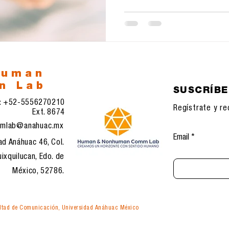
human
n Lab
SUSCRÍB
l: +52-5556270210
Regístrate y re
Ext. 8674
mlab@anahuac.mx
Email
ad Anáhuac 46, Col.
ixquilucan, Edo. de
México, 52786.
tad de Comunicación, Universidad Anáhuac México