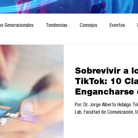
os Generacionales
Tendencias
Consejos
Eventos
ociedad
Marketing digital
Innovación
Diseño de futuro
Sobrevivir a l
CICA/Sintaxis
Revista ComA
Observatorio
Software del
TikTok: 10 Cl
Engancharse c
Informes de investigación
Think Tank
Playground
Te
Por: Dr. Jorge Alberto Hidalgo 
Lab, Facultad de Comunicación, U