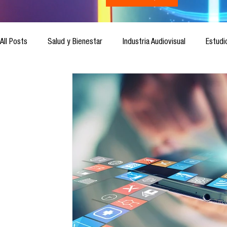
All Posts
Salud y Bienestar
Industria Audiovisual
Estudi
Inteligencia Artificial
Cultura Digital
Comunicación y S
Ética de la Comunicación
Investigación
H&NhCL
Casos de estudio
Novedades
Podcast
Video
Análisis de tendencias