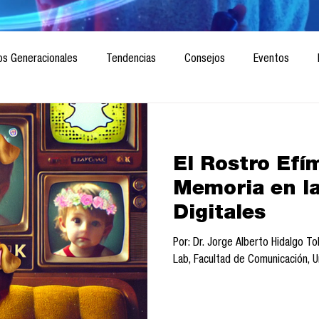
os Generacionales
Tendencias
Consejos
Eventos
ociedad
Marketing digital
Innovación
Diseño de futuro
El Rostro Efím
CICA/Sintaxis
Revista ComA
Observatorio
Software del
Memoria en la 
Digitales
Informes de investigación
Think Tank
Playground
Te
Por: Dr. Jorge Alberto Hidalgo 
Lab, Facultad de Comunicación, U