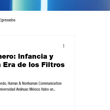
Egresados
ero: Infancia y
 mes
Cursos
Era de los Filtros
sis
Toledo, Human & Nonhuman Communication
niversidad Anáhuac México Hubo un...