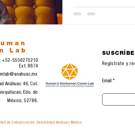
human
n Lab
SUSCRÍB
l: +52-5556270210
Regístrate y re
Ext. 8674
mlab@anahuac.mx
Email
ad Anáhuac 46, Col.
ixquilucan, Edo. de
México, 52786.
tad de Comunicación, Universidad Anáhuac México