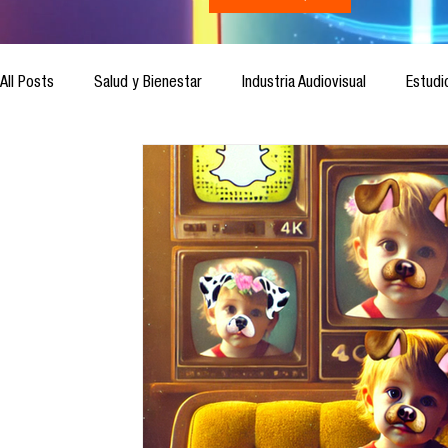
All Posts
Salud y Bienestar
Industria Audiovisual
Estudi
Inteligencia Artificial
Cultura Digital
Comunicación y S
Ética de la Comunicación
Investigación
H&NhCL
Casos de estudio
Novedades
Podcast
Video
Análisis de tendencias