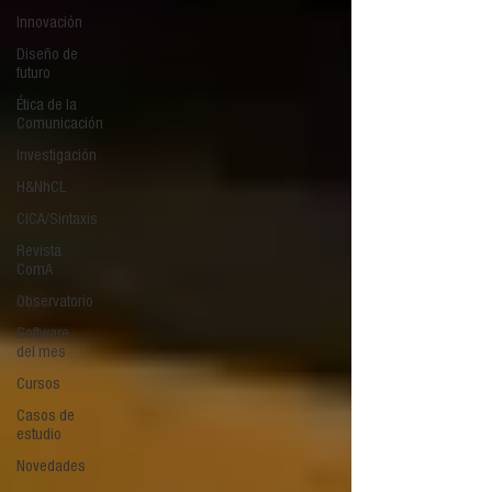
Innovación
Diseño de
futuro
Ética de la
Comunicación
Investigación
H&NhCL
CICA/Sintaxis
Revista
ComA
Observatorio
Software
del mes
Cursos
Casos de
estudio
Novedades