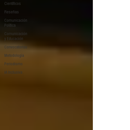
Científicos
Reseñas
Comunicación
Política
Comunicación
y Educación
Convocatorias
Metodología
Periodismo
IA Inclusiva