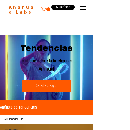
Suscríbete
Anáhua
c Labs
Tendencias
Lo último sobre la Inteligencia
Artificial
Da click aquí
Análisis de Tendencias
All Posts