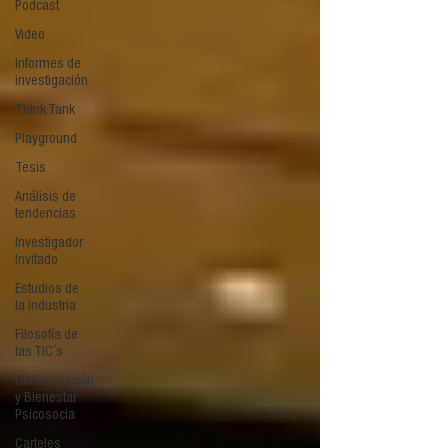
Podcast
Video
Informes de
investigación
Think Tank
Playground
Tesis
Análisis de
tendencias
Investigador
Invitado
Estudios de
la industria
Filosofía de
las TIC´s
Comunicación
y Bienestar
Psicosocia
Carteles