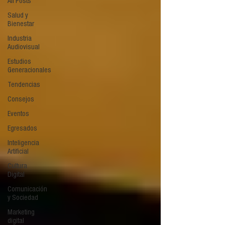
All Posts
Salud y
Bienestar
Industria
Audiovisual
Estudios
Generacionales
Tendencias
Consejos
Eventos
Egresados
Inteligencia
Artificial
Cultura
Digital
Comunicación
y Sociedad
Marketing
digital