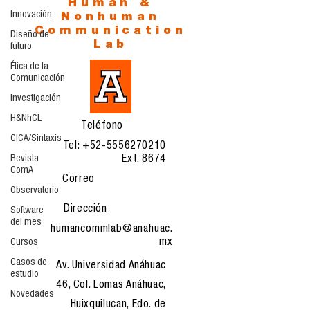
Human &
Innovación
Nonhuman
Communication
Diseño de
Lab
futuro
Ética de la
Comunicación
Investigación
H&NhCL
Teléfono
CICA/Sintaxis
Tel:
+52-5556270210
Revista
Ext. 8674
ComA
Correo
Observatorio
Dirección
Software
del mes
humancommlab@anahuac.
mx
Cursos
Casos de
Av. Universidad Anáhuac
estudio
46, Col. Lomas Anáhuac,
Novedades
Huixquilucan, Edo. de