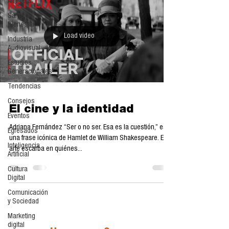
All Posts
Salud y
Bienestar
Load video
Industria
Audiovisual
Estudios
Generacionales
Tendencias
Consejos
El cine y la identidad
Eventos
Adriana Fernández “Ser o no ser. Esa es la cuestión,” es
Egresados
una frase icónica de Hamlet de William Shakespeare. El
Inteligencia
arte escarba en quiénes...
Artificial
Cultura
Digital
Comunicación
y Sociedad
Marketing
digital