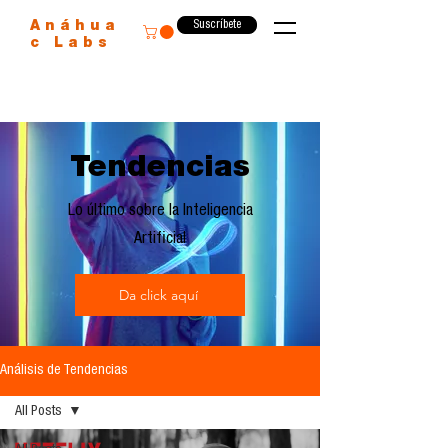
Suscríbete
Anáhua
c Labs
Tendencias
Lo último sobre la Inteligencia
Artificial
Da click aquí
Análisis de Tendencias
All Posts