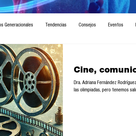
os Generacionales
Tendencias
Consejos
Eventos
ociedad
Marketing digital
Innovación
Diseño de futuro
Cine, comunic
CICA/Sintaxis
Revista ComA
Observatorio
Software del
Dra. Adriana Fernández Rodrígu
las olimpiadas, pero tenemos salu
Informes de investigación
Think Tank
Playground
Te