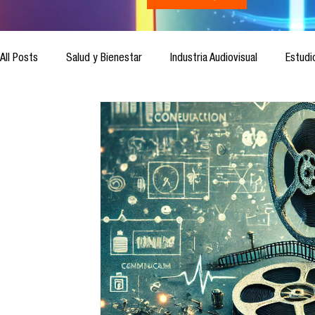
All Posts
Salud y Bienestar
Industria Audiovisual
Estudi
Inteligencia Artificial
Cultura Digital
Comunicación y S
Ética de la Comunicación
Investigación
H&NhCL
Casos de estudio
Novedades
Podcast
Video
Análisis de tendencias