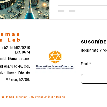
human
n Lab
SUSCRÍB
l: +52-5556270210
Regístrate y re
Ext. 8674
mlab@anahuac.mx
Email
ad Anáhuac 46, Col.
ixquilucan, Edo. de
México, 52786.
tad de Comunicación, Universidad Anáhuac México