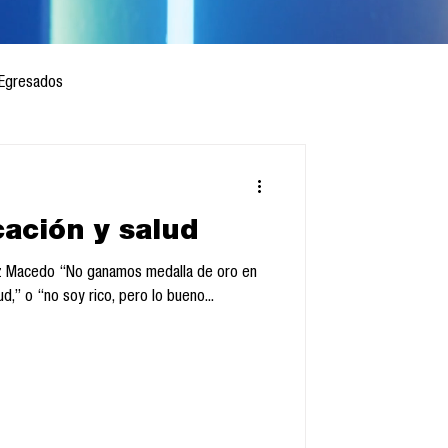
Egresados
ación y salud
 mes
Cursos
ez Macedo “No ganamos medalla de oro en
d,” o “no soy rico, pero lo bueno...
sis