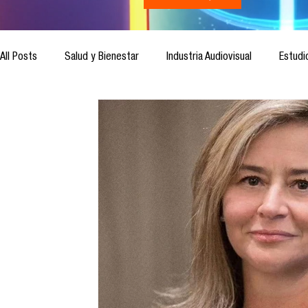
All Posts
Salud y Bienestar
Industria Audiovisual
Estudi
Inteligencia Artificial
Cultura Digital
Comunicación y S
Ética de la Comunicación
Investigación
H&NhCL
Casos de estudio
Novedades
Podcast
Video
Análisis de tendencias