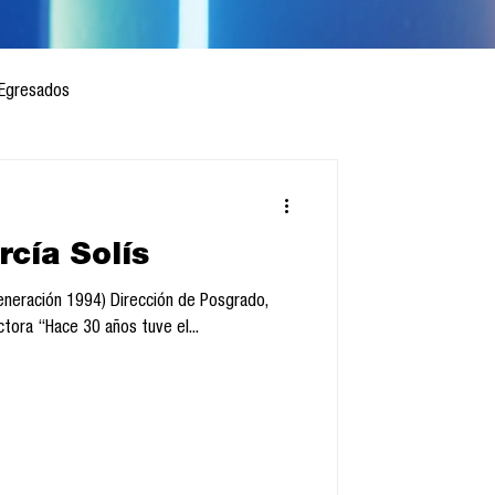
Egresados
rcía Solís
 mes
Cursos
eneración 1994) Dirección de Posgrado,
tora “Hace 30 años tuve el...
sis