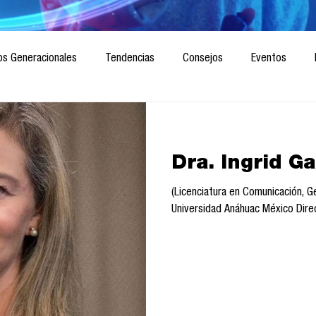
os Generacionales
Tendencias
Consejos
Eventos
ociedad
Marketing digital
Innovación
Diseño de futuro
Dra. Ingrid Ga
CICA/Sintaxis
Revista ComA
Observatorio
Software del
(Licenciatura en Comunicación, G
Universidad Anáhuac México Direc
Informes de investigación
Think Tank
Playground
Te