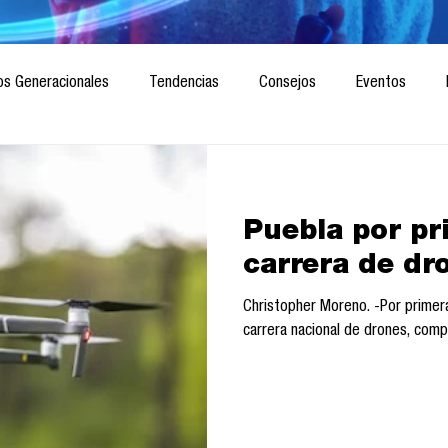
os Generacionales
Tendencias
Consejos
Eventos
ociedad
Marketing digital
Innovación
Diseño de futuro
Puebla por pr
CICA/Sintaxis
Revista ComA
Observatorio
Software del
carrera de dr
Christopher Moreno. -Por primera vez en Puebla se llevará a cabo una
Informes de investigación
Think Tank
Playground
Te
carrera nacional de drones, compet