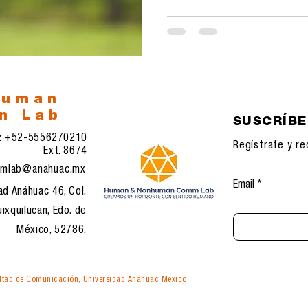
human
n Lab
SUSCRÍB
l: +52-5556270210
Regístrate y re
Ext. 8674
mlab@anahuac.mx
Email
ad Anáhuac 46, Col.
ixquilucan, Edo. de
México, 52786.
tad de Comunicación, Universidad Anáhuac México