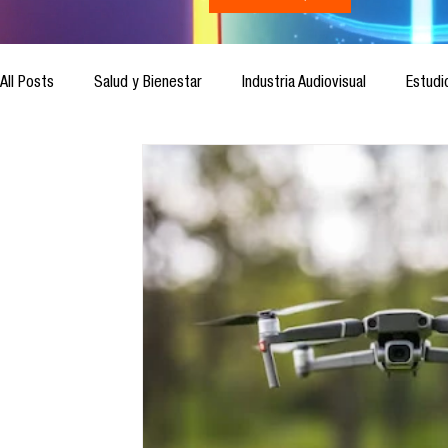
All Posts
Salud y Bienestar
Industria Audiovisual
Estudi
Inteligencia Artificial
Cultura Digital
Comunicación y S
Ética de la Comunicación
Investigación
H&NhCL
Casos de estudio
Novedades
Podcast
Video
Análisis de tendencias