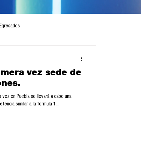
Egresados
imera vez sede de
 mes
Cursos
ones.
sis
encia similar a la formula 1....