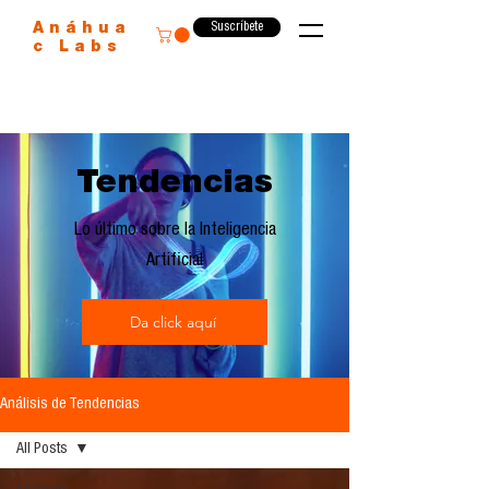
Suscríbete
Anáhua
c Labs
Tendencias
Lo último sobre la Inteligencia
Artificial
Da click aquí
Análisis de Tendencias
All Posts