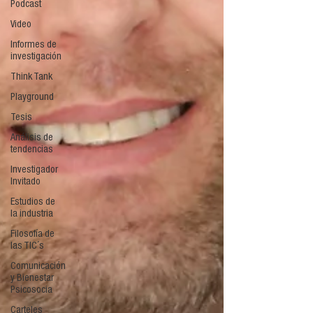
Podcast
Video
Informes de
investigación
Think Tank
Playground
Tesis
Análisis de
tendencias
Investigador
Invitado
Estudios de
la industria
Filosofía de
las TIC´s
Comunicación
y Bienestar
Psicosocia
Carteles