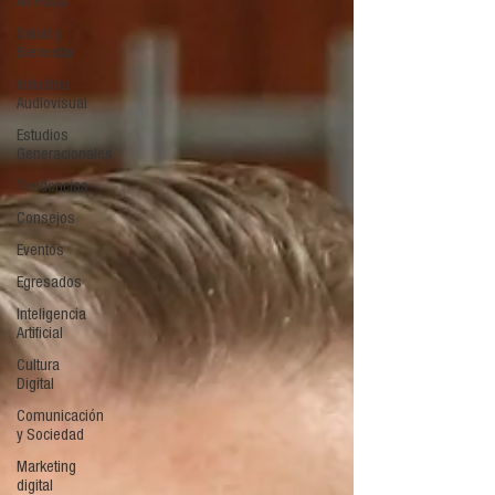
All Posts
Salud y
Bienestar
Industria
Audiovisual
Estudios
Generacionales
Tendencias
Consejos
Eventos
Egresados
Inteligencia
Artificial
Cultura
Digital
Comunicación
y Sociedad
Marketing
digital