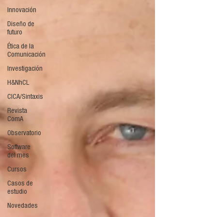
Innovación
Diseño de
futuro
Ética de la
Comunicación
Investigación
H&NhCL
CICA/Sintaxis
Revista
ComA
Observatorio
Software
del mes
Cursos
Casos de
estudio
Novedades