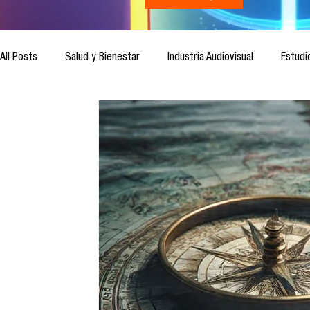
All Posts
Salud y Bienestar
Industria Audiovisual
Estudi
Inteligencia Artificial
Cultura Digital
Comunicación y S
Ética de la Comunicación
Investigación
H&NhCL
Casos de estudio
Novedades
Podcast
Video
Análisis de tendencias