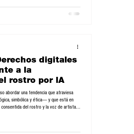
. Y si la ciudad es un organismo vivo, el
bita
erechos digitales
nte a la
l rostro por IA
oso abordar una tendencia que atraviesa
ógica, simbólica y ética— y que está en
o consentida del rostro y la voz de artistas
generativa . Esta dimensión del uso de
 ha llegado a un punto crítico con el
 amenazas de paro por parte del sindicato