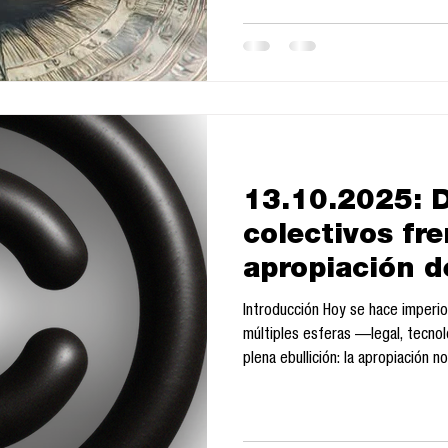
tecnología: hay que cartografiarla
ecosistema algorítmico que la ha
13.10.2025: D
colectivos fre
apropiación de
Introducción Hoy se hace imperi
múltiples esferas —legal, tecnol
plena ebullición: la apropiación n
y personas públicas mediante IA 
modelos de generación multimodal
anuncio de acciones colectivas y