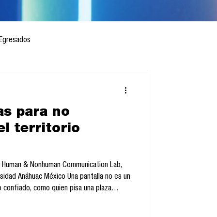
Egresados
as para no
 mes
Cursos
l territorio
sis
do, Human & Nonhuman Communication Lab,
sidad Anáhuac México Una pantalla no es un
no confiado, como quien pisa una plaza
 pavimento laten las tuberías invisibles que
o y la memoria. No basta “usar bien” la