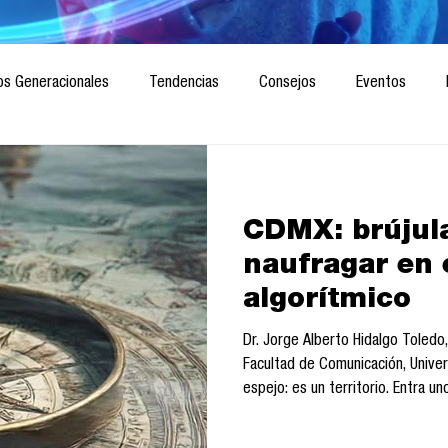
os Generacionales
Tendencias
Consejos
Eventos
ociedad
Marketing digital
Innovación
Diseño de futuro
CDMX: brújul
CICA/Sintaxis
Revista ComA
Observatorio
Software del
naufragar en e
algorítmico
Informes de investigación
Think Tank
Playground
Te
Dr. Jorge Alberto Hidalgo Tole
Facultad de Comunicación, Univer
espejo: es un territorio. Entra u
iluminada, y descubre que bajo el
administran la atención, el tiemp