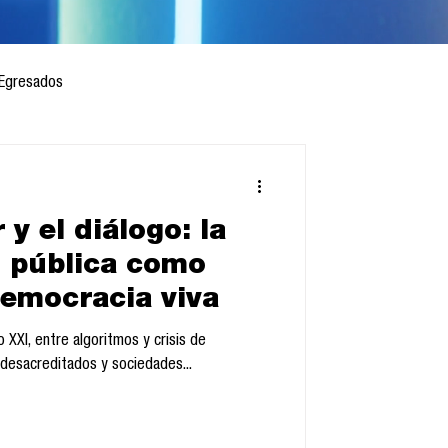
Egresados
 y el diálogo: la
 mes
Cursos
 pública como
democracia viva
sis
o XXI, entre algoritmos y crisis de
desacreditados y sociedades...