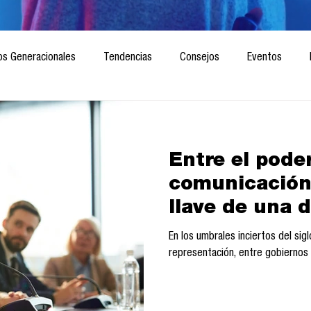
os Generacionales
Tendencias
Consejos
Eventos
ociedad
Marketing digital
Innovación
Diseño de futuro
Entre el poder
CICA/Sintaxis
Revista ComA
Observatorio
Software del
comunicación
llave de una 
Informes de investigación
Think Tank
Playground
Te
En los umbrales inciertos del sigl
representación, entre gobiernos 