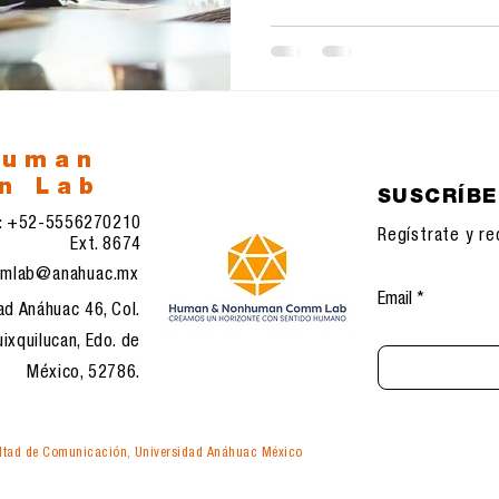
human
n Lab
SUSCRÍB
l: +52-5556270210
Regístrate y re
Ext. 8674
mlab@anahuac.mx
Email
ad Anáhuac 46, Col.
ixquilucan, Edo. de
México, 52786.
tad de Comunicación, Universidad Anáhuac México