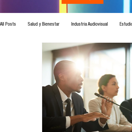
All Posts
Salud y Bienestar
Industria Audiovisual
Estudi
Inteligencia Artificial
Cultura Digital
Comunicación y S
Ética de la Comunicación
Investigación
H&NhCL
Casos de estudio
Novedades
Podcast
Video
Análisis de tendencias