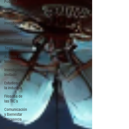
Podcast
Video
Informes de
investigación
Think Tank
Playground
Tesis
Análisis de
tendencias
Investigador
Invitado
Estudios de
la industria
Filosofía de
las TIC´s
Comunicación
y Bienestar
Psicosocia
Carteles