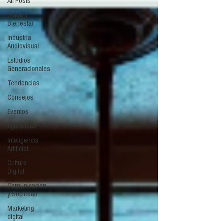
All Posts
Salud y
Bienestar
Industria
Audiovisual
Estudios
Generacionales
Tendencias
Consejos
Eventos
Egresados
Inteligencia
Artificial
Cultura
Digital
Comunicación
y Sociedad
Marketing
digital