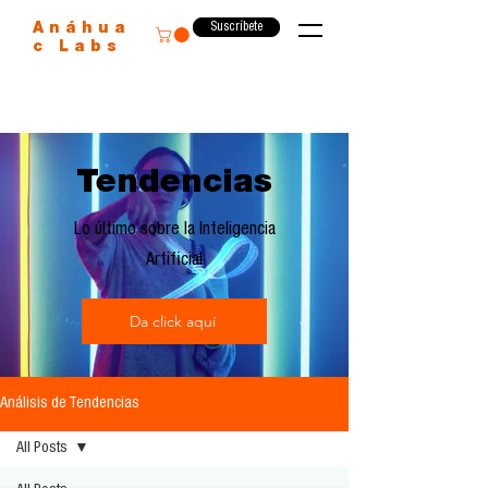
Suscríbete
Anáhua
c Labs
Tendencias
Lo último sobre la Inteligencia
Artificial
Da click aquí
Análisis de Tendencias
All Posts