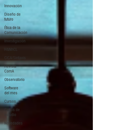
Innovación
Diseño de
futuro
Ética de la
Comunicación
Investigación
H&NhCL
CICA/Sintaxis
Revista
ComA
Observatorio
Software
del mes
Cursos
Casos de
estudio
Novedades