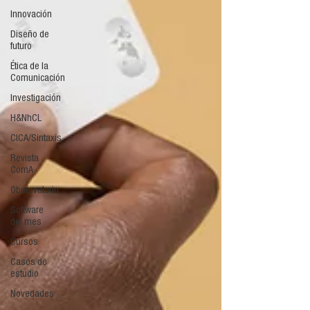
Innovación
Diseño de
futuro
Ética de la
Comunicación
Investigación
H&NhCL
CICA/Sintaxis
Revista
ComA
Observatorio
Software
del mes
Cursos
Casos de
estudio
Novedades