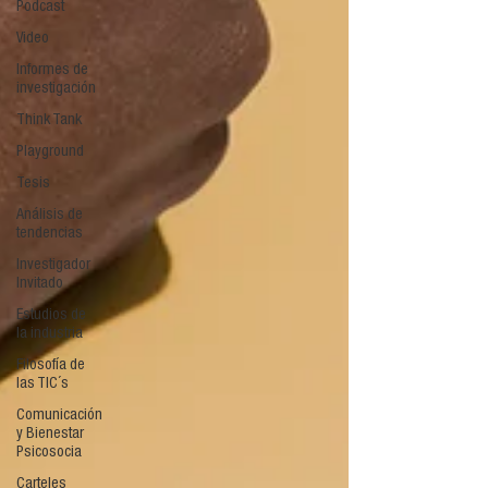
Podcast
Video
Informes de
investigación
Think Tank
Playground
Tesis
Análisis de
tendencias
Investigador
Invitado
Estudios de
la industria
Filosofía de
las TIC´s
Comunicación
y Bienestar
Psicosocia
Carteles