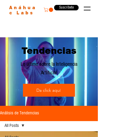
Suscríbete
Anáhua
c Labs
Tendencias
Lo último sobre la Inteligencia
Artificial
Da click aquí
Análisis de Tendencias
All Posts