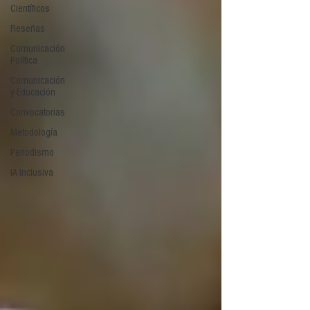
Científicos
Reseñas
Comunicación
Política
Comunicación
y Educación
Convocatorias
Metodología
Periodismo
IA Inclusiva