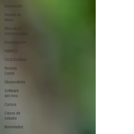
Innovación
Diseño de
futuro
Ética de la
Comunicación
Investigación
H&NhCL
CICA/Sintaxis
Revista
ComA
Observatorio
Software
del mes
Cursos
Casos de
estudio
Novedades