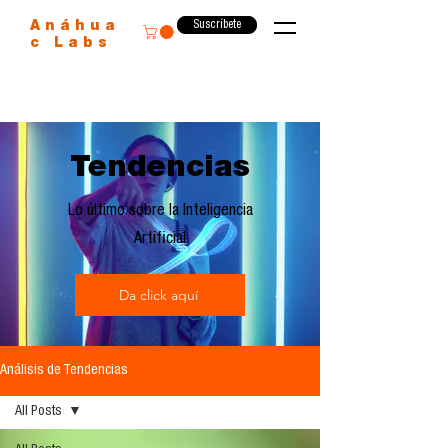
Suscríbete
Anáhua
c Labs
Tendencias
Lo último sobre la Inteligencia
Artificial
Da click aquí
Análisis de Tendencias
All Posts