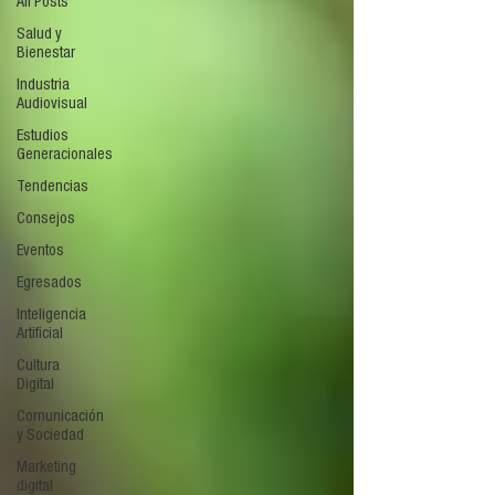
All Posts
Salud y
Bienestar
Industria
Audiovisual
Estudios
Generacionales
Tendencias
Consejos
Eventos
Egresados
Inteligencia
Artificial
Cultura
Digital
Comunicación
y Sociedad
Marketing
digital