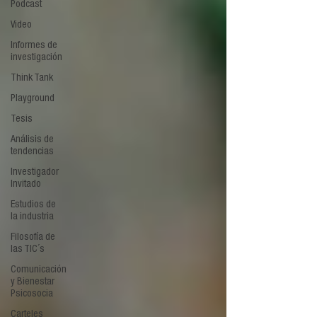
Podcast
Video
Informes de
investigación
Think Tank
Playground
Tesis
Análisis de
tendencias
Investigador
Invitado
Estudios de
la industria
Filosofía de
las TIC´s
Comunicación
y Bienestar
Psicosocia
Carteles