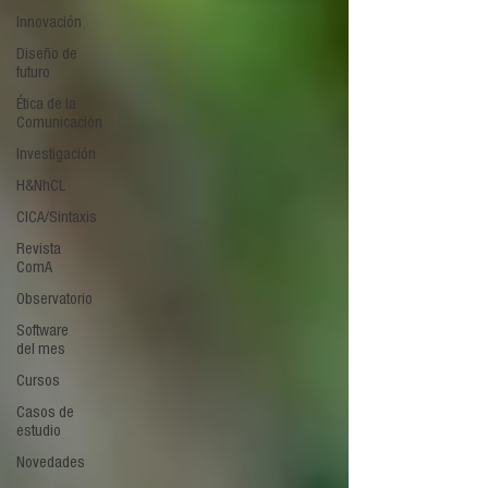
Innovación
Diseño de
futuro
Ética de la
Comunicación
Investigación
H&NhCL
CICA/Sintaxis
Revista
ComA
Observatorio
Software
del mes
Cursos
Casos de
estudio
Novedades