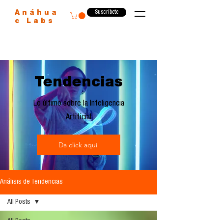
Suscríbete
Anáhua
c Labs
Tendencias
Lo último sobre la Inteligencia
Artificial
Da click aquí
Análisis de Tendencias
All Posts