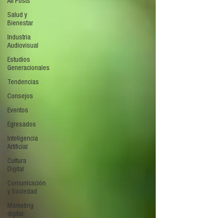
All Posts
Salud y
Bienestar
Industria
Audiovisual
Estudios
Generacionales
Tendencias
Consejos
Eventos
Egresados
Inteligencia
Artificial
Cultura
Digital
Comunicación
y Sociedad
Marketing
digital