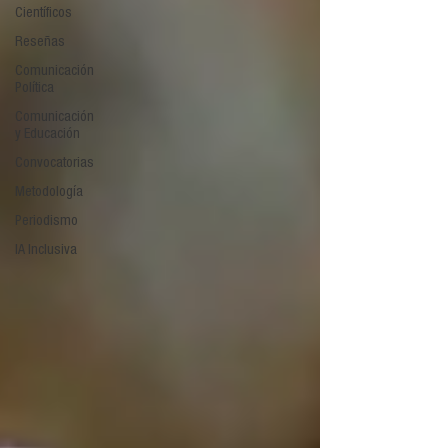
Científicos
Reseñas
Comunicación
Política
Comunicación
y Educación
Convocatorias
Metodología
Periodismo
IA Inclusiva