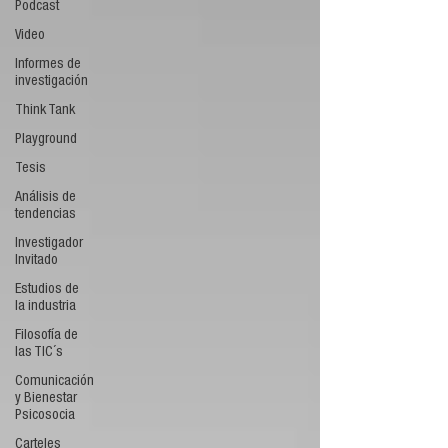
Podcast
Video
Informes de
investigación
Think Tank
Playground
Tesis
Análisis de
tendencias
Investigador
Invitado
Estudios de
la industria
Filosofía de
las TIC´s
Comunicación
y Bienestar
Psicosocia
Carteles