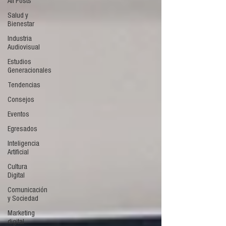
All Posts
Salud y
Bienestar
Industria
Audiovisual
Estudios
Generacionales
Tendencias
Consejos
Eventos
Egresados
Inteligencia
Artificial
Cultura
Digital
Comunicación
y Sociedad
Marketing
digital