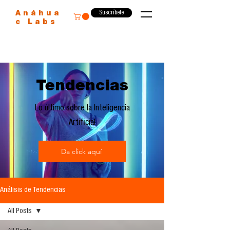
Suscríbete
Anáhua
c Labs
Tendencias
Lo último sobre la Inteligencia
Artificial
Da click aquí
Análisis de Tendencias
All Posts