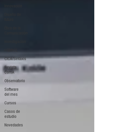
Innovación
Diseño de
futuro
Ética de la
Comunicación
Investigación
H&NhCL
CICA/Sintaxis
Revista
ComA
Observatorio
Software
del mes
Cursos
Casos de
estudio
Novedades