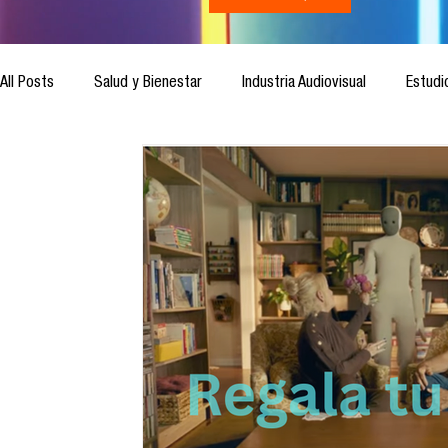
All Posts
Salud y Bienestar
Industria Audiovisual
Estudi
Inteligencia Artificial
Cultura Digital
Comunicación y S
Ética de la Comunicación
Investigación
H&NhCL
Casos de estudio
Novedades
Podcast
Video
Análisis de tendencias