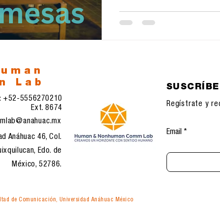
human
n Lab
SUSCRÍB
l: +52-5556270210
Regístrate y re
Ext. 8674
mlab@anahuac.mx
Email
ad Anáhuac 46, Col.
ixquilucan, Edo. de
México, 52786.
tad de Comunicación, Universidad Anáhuac México