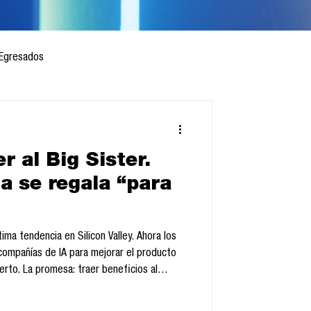
Egresados
r al Big Sister.
 mes
Cursos
a se regala “para
sis
tima tendencia en Silicon Valley. Ahora los
 compañías de IA para mejorar el producto
erto. La promesa: traer beneficios al
 Brother.