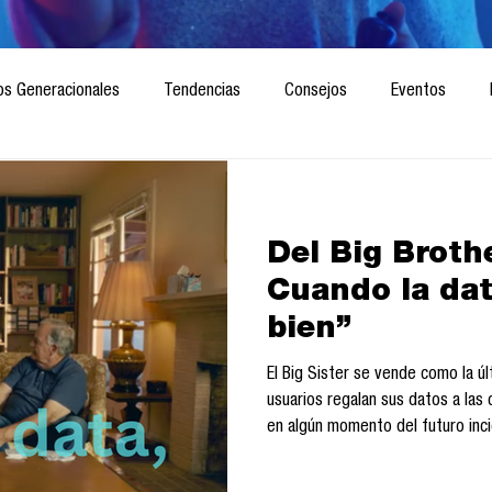
os Generacionales
Tendencias
Consejos
Eventos
ociedad
Marketing digital
Innovación
Diseño de futuro
Del Big Brothe
CICA/Sintaxis
Revista ComA
Observatorio
Software del
Cuando la dat
bien”
Informes de investigación
Think Tank
Playground
Te
El Big Sister se vende como la úl
usuarios regalan sus datos a las
en algún momento del futuro inci
comprador sin convertirse en Big