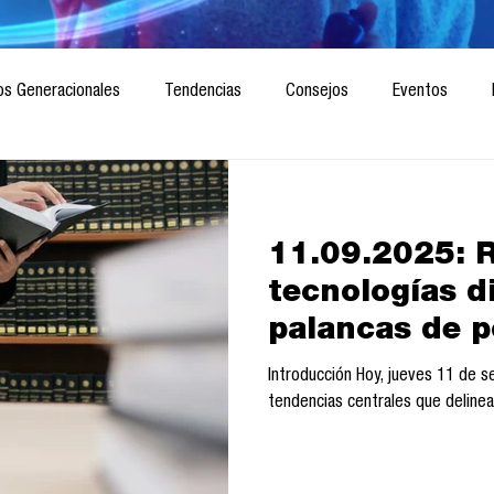
os Generacionales
Tendencias
Consejos
Eventos
ociedad
Marketing digital
Innovación
Diseño de futuro
11.09.2025: R
CICA/Sintaxis
Revista ComA
Observatorio
Software del
tecnologías d
palancas de p
Informes de investigación
Think Tank
Playground
Te
Introducción Hoy, jueves 11 de 
tendencias centrales que delinea