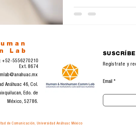
human
n Lab
SUSCRÍB
l: +52-5556270210
Regístrate y re
Ext. 8674
mlab@anahuac.mx
Email
ad Anáhuac 46, Col.
ixquilucan, Edo. de
México, 52786.
tad de Comunicación, Universidad Anáhuac México