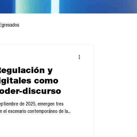
Egresados
egulación y
 mes
Cursos
igitales como
oder-discurso
sis
septiembre de 2025, emergen tres
n el escenario contemporáneo de la...