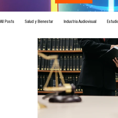
All Posts
Salud y Bienestar
Industria Audiovisual
Estudi
Inteligencia Artificial
Cultura Digital
Comunicación y S
Ética de la Comunicación
Investigación
H&NhCL
Casos de estudio
Novedades
Podcast
Video
Análisis de tendencias