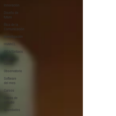
Innovación
Diseño de
futuro
Ética de la
Comunicación
Investigación
H&NhCL
CICA/Sintaxis
Revista
ComA
Observatorio
Software
del mes
Cursos
Casos de
estudio
Novedades