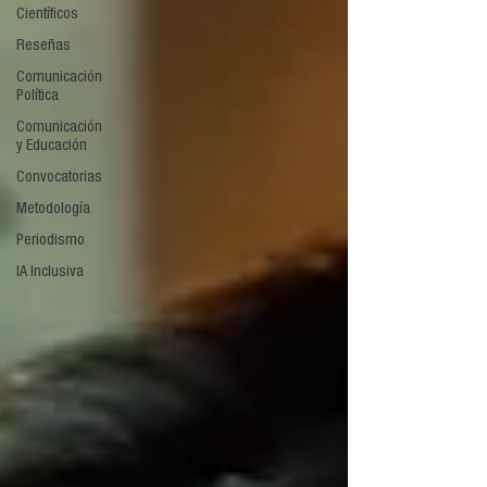
Científicos
Reseñas
Comunicación
Política
Comunicación
y Educación
Convocatorias
Metodología
Periodismo
IA Inclusiva