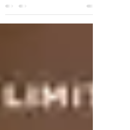
Por: Dr. Jorge Alberto Hidalgo Toledo, Human &
Nonhuman Communication Lab, Facultad de
Comunicación, Universidad Anáhuac México Lo que...