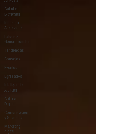
All Posts
Salud y
Bienestar
Industria
Audiovisual
Estudios
Generacionales
Tendencias
Consejos
Eventos
Egresados
Inteligencia
Artificial
Cultura
Digital
Comunicación
y Sociedad
Marketing
digital