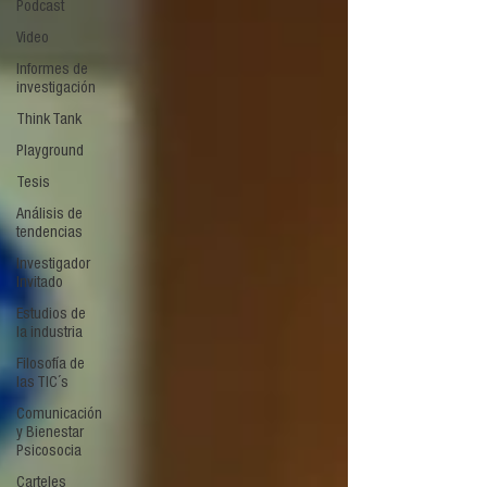
Podcast
Video
Informes de
investigación
Think Tank
Playground
Tesis
Análisis de
tendencias
Investigador
Invitado
Estudios de
la industria
Filosofía de
las TIC´s
Comunicación
y Bienestar
Psicosocia
Carteles