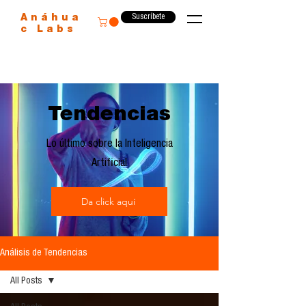
Suscríbete
Anáhua
c Labs
Tendencias
Lo último sobre la Inteligencia
Artificial
Da click aquí
Análisis de Tendencias
All Posts