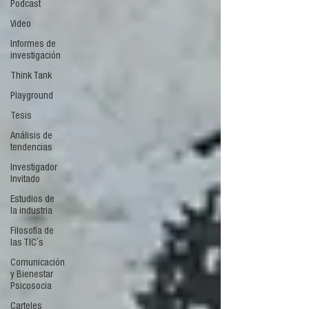
Podcast
Video
Informes de
investigación
Think Tank
Playground
Tesis
Análisis de
tendencias
Investigador
Invitado
Estudios de
la industria
Filosofía de
las TIC´s
Comunicación
y Bienestar
Psicosocia
Carteles