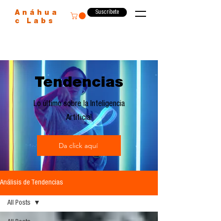
Suscríbete
Anáhua
c Labs
Tendencias
Lo último sobre la Inteligencia
Artificial
Da click aquí
Análisis de Tendencias
All Posts