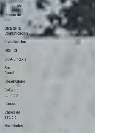
Innovación
Diseño de
futuro
Ética de la
Comunicación
Investigación
H&NhCL
CICA/Sintaxis
Revista
ComA
Observatorio
Software
del mes
Cursos
Casos de
estudio
Novedades