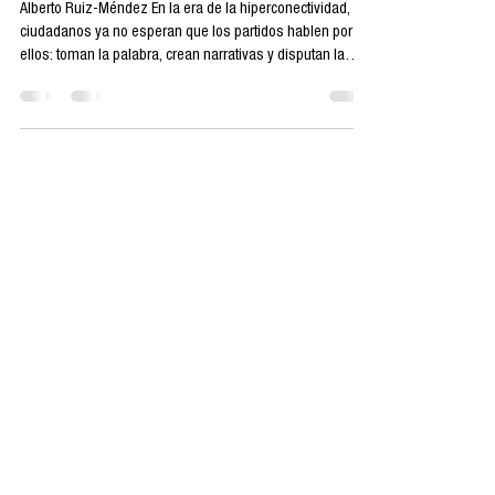
el poder de la
comunicación
Alberto Ruiz-Méndez En la era de la hiperconectividad, los
ciudadanos ya no esperan que los partidos hablen por
ellos: toman la palabra, crean narrativas y disputan la
atención pública desde sus pantallas. Pero el nuevo
poder comunicativo de los movimientos digitales plantea
dilemas éticos que la democracia aún no sabe resolver.
En los últimos años, las redes digitales se han convertido
en el nuevo espacio público de la acción política. No son
ya los partidos ni los medios tr