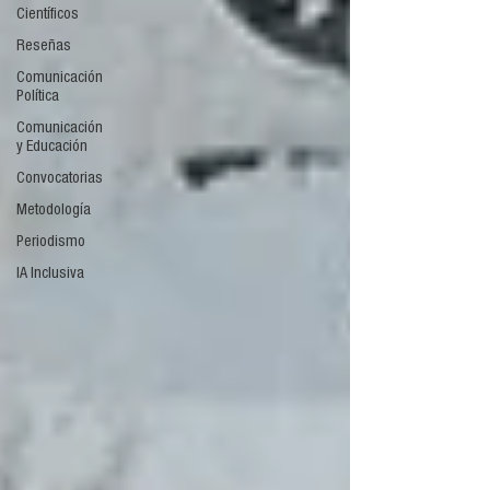
Científicos
Reseñas
Comunicación
Política
Comunicación
y Educación
Convocatorias
Metodología
Periodismo
IA Inclusiva