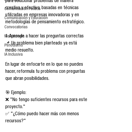
Reseñas
para solucionar problemas de manera 
creativa y efectiva, basadas en técnicas 
Comunicación Política
utilizadas en empresas innovadoras y en 
Comunicación y Educación
metodologías de pensamiento estratégico.
Convocatorias
1. Aprende a hacer las preguntas correctas
Metodología
📌 Un problema bien planteado ya está 
Periodismo
medio resuelto.
IA Inclusiva
En lugar de enfocarte en lo que no puedes 
hacer, reformula tu problema con preguntas 
que abran posibilidades.
🎯 Ejemplo:
❌ "No tengo suficientes recursos para este 
proyecto."
✅ "¿Cómo puedo hacer más con menos 
recursos?"