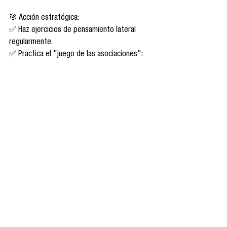
🎯 Acción estratégica:
✅ Haz ejercicios de pensamiento lateral 
regularmente.
✅ Practica el "juego de las asociaciones": 
piensa en objetos y crea nuevas funciones 
para ellos.
✅ Rodéate de personas creativas e 
inspiradoras.
👉 La creatividad es como un músculo: si no 
la usas, se atrofia.
Conclusión: La creatividad como ventaja 
competitiva
Vivimos en un mundo donde la solución de 
problemas es una habilidad esencial. Las 
personas y organizaciones que piensan de 
manera creativa tienen una ventaja 