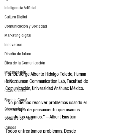
Inteligencia Artificial
Cultura Digital
Comunicación y Sociedad
Marketing digital
Innovación
Diseño de futuro
Ética de la Comunicación
Investigación
Por: Dr. Jorge Alberto Hidalgo Toledo, Human 
& Nonhuman Communication Lab, Facultad de 
H&NhCL
Comunicación, Universidad Anáhuac México.
CICA/Sintaxis
Revista ComA
"No podemos resolver problemas usando el 
Observatorio
mismo tipo de pensamiento que usamos 
cuando los creamos." – Albert Einstein
Software del mes
Cursos
Todos enfrentamos problemas. Desde 