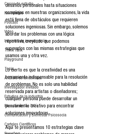
Casos de estudio
desafíos personales hasta situaciones 
complejas en nuestras organizaciones, la vida 
Novedades
está llena de obstáculos que requieren 
Podcast
soluciones ingeniosas. Sin embargo, solemos 
Video
abordar los problemas con una lógica 
Informes de investigación
repetitiva, creyendo que podemos 
superarlos con las mismas estrategias que 
Think Tank
usamos una y otra vez.
Playground
Tesis
Lo cierto es que la creatividad es una 
herramienta indispensable para la resolución 
Análisis de tendencias
de problemas. No es solo una habilidad 
Investigador Invitado
reservada para artistas o diseñadores; 
Estudios de la industria
cualquier persona puede desarrollar un 
Filosofía de las TIC´s
pensamiento creativo para encontrar 
soluciones innovadoras.
Comunicación y Bienestar Psicosocia
Carteles Científicos
Aquí te presentamos 10 estrategias clave 