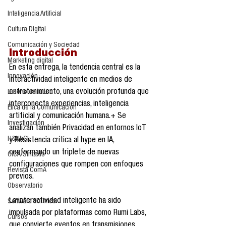
Inteligencia Artificial
Cultura Digital
Comunicación y Sociedad
Introducción
Marketing digital
En esta entrega, la tendencia central es la 
Innovación
Interactividad inteligente en medios de 
entretenimiento, una evolución profunda que 
Diseño de futuro
interconecta experiencias, inteligencia 
Ética de la Comunicación
artificial y comunicación humana.+ Se 
Investigación
analizan también Privacidad en entornos IoT 
H&NhCL
y Resistencia crítica al hype en IA, 
conformando un triplete de nuevas 
CICA/Sintaxis
configuraciones que rompen con enfoques 
Revista ComA
previos.
Observatorio
La interactividad inteligente ha sido 
Software del mes
impulsada por plataformas como Rumi Labs, 
Cursos
que convierte eventos en transmisiones 