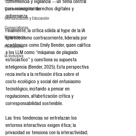
Reseñas
conveniencia y vigilancia ―un tema central 
para reimaginar derechos digitales y 
Comunicación Política
gobernanza.
Comunicación y Educación
Convocatorias
Finalmente, la crítica sólida al hype de la IA 
Metodología
aparece como contracorriente, liderada por 
académicos como Emily Bender, quien califica 
Periodismo
a los LLM como “máquinas de plagiado 
IA Inclusiva
estocástico” y cuestiona su supuesta 
inteligencia (Bender, 2025). Esta perspectiva 
recia invita a la reflexión ética sobre el 
costo ecológico y social del entusiasmo 
tecnológico, incitando a pensar en 
regulaciones, alfabetización crítica y 
corresponsabilidad sostenible.
Las tres tendencias se entrelazan: los 
entornos interactivos exigen ética; la 
privacidad se tensiona con la interactividad; 