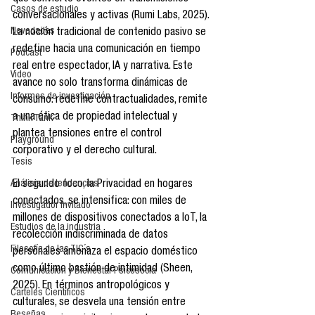
Casos de estudio
conversacionales y activas (Rumi Labs, 2025). 
Novedades
La noción tradicional de contenido pasivo se 
redefine hacia una comunicación en tiempo 
Podcast
real entre espectador, IA y narrativa. Este 
Video
avance no solo transforma dinámicas de 
Informes de investigación
consumo: redefine contractualidades, remite 
a una ética de propiedad intelectual y 
Think Tank
plantea tensiones entre el control 
Playground
corporativo y el derecho cultural.
Tesis
El segundo foco, la Privacidad en hogares 
Análisis de tendencias
conectados, se intensifica: con miles de 
Investigador Invitado
millones de dispositivos conectados a IoT, la 
Estudios de la industria
recolección indiscriminada de datos 
Filosofía de las TIC´s
personales amenaza el espacio doméstico 
como último bastión de intimidad (Sheen, 
Comunicación y Bienestar Psicosocia
2025). En términos antropológicos y 
Carteles Científicos
culturales, se desvela una tensión entre 